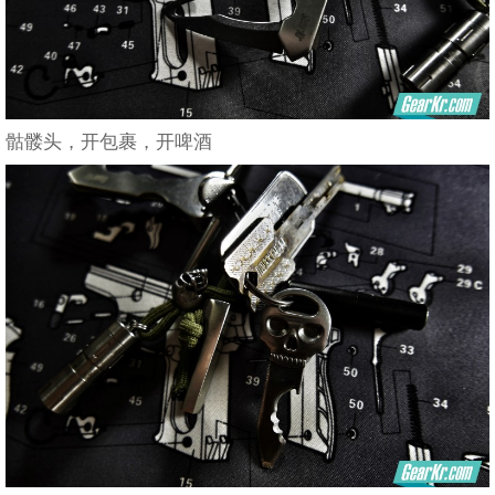
骷髅头，开包裹，开啤酒