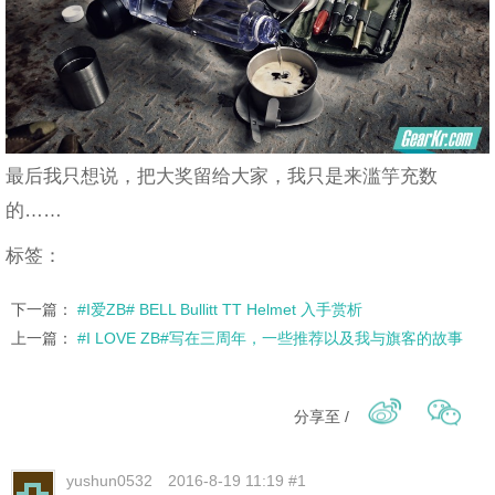
最后我只想说，把大奖留给大家，我只是来滥竽充数
的……
标签：
下一篇：
#I爱ZB# BELL Bullitt TT Helmet 入手赏析
上一篇：
#I LOVE ZB#写在三周年，一些推荐以及我与旗客的故事
分享至 /
yushun0532
2016-8-19 11:19 #1