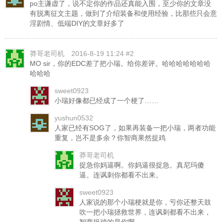
po主谦虚了，说不定你的作品还真能入围，至少你的文章没
有脱离征文主题，做到了介绍装备和使用经验，比那些只会意
淫剧情、低端DIY的文章好多了
莽哥老司机
2016-8-19 11:24 #2
MO sir，你的EDC差了把小瑞。给你差评。哈哈哈哈哈哈哈
哈哈哈
sweet0923
小瑞好像都已经成了一个梗了……
yushun0532
人家已经有SOG了，如果再装备一把小瑞，两者功能
重复，岂不是多余？你智商果然捉鸡
莽哥老司机
捉急你妈逼啊。你妈逼很捉急。真尼玛傻
逼。连讽刺你都看不出来。
sweet0923
人家说的那个小瑞梗就是你，亏你还整天鼓
吹一把小瑞拯救世界，连讽刺都看不出来，
智商捉鸡的是你啊