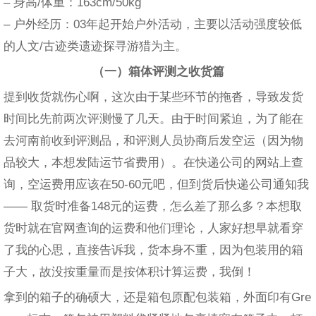
– 身高/体重：163cm/50kg
– 户外经历：03年起开始户外活动，主要以活动强度较低
的人文/古迹类遗迹探寻游猎为主。
（一）箱体评测之收货篇
提到收货就伤心啊，这次由于某些环节的拖沓，导致发货
时间比先前两次评测慢了几天。由于时间紧迫，为了能在
去河南前收到评测品，和评测人员协商后发空运（因为物
品较大，本想发陆运节省费用）。在快递公司的网站上查
询，空运费用应该在50-60元吧，但到货后快递公司通知我
—— 取货时准备148元的运费，怎么差了那么多？本想取
货时就在官网查询的运费和他们理论，人家好想早就看穿
了我的心思，直接告诉我，货本身不重，因为包装用的箱
子大，故没按重量而是按体积计算运费，我倒！
拿到的箱子的确硕大，还是箱包原配包装箱，外面印有Gre