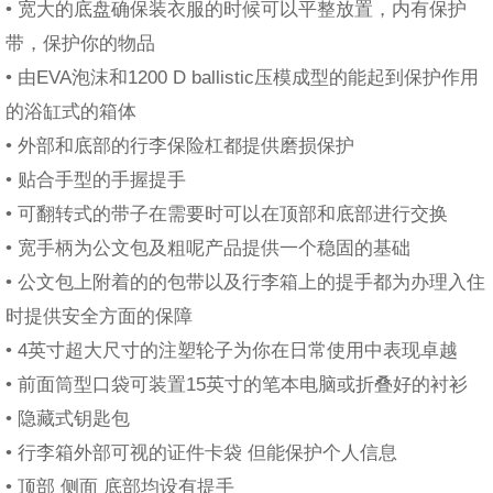
• 宽大的底盘确保装衣服的时候可以平整放置，内有保护
带，保护你的物品
• 由EVA泡沫和1200 D ballistic压模成型的能起到保护作用
的浴缸式的箱体
• 外部和底部的行李保险杠都提供磨损保护
• 贴合手型的手握提手
• 可翻转式的带子在需要时可以在顶部和底部进行交换
• 宽手柄为公文包及粗呢产品提供一个稳固的基础
• 公文包上附着的的包带以及行李箱上的提手都为办理入住
时提供安全方面的保障
• 4英寸超大尺寸的注塑轮子为你在日常使用中表现卓越
• 前面筒型口袋可装置15英寸的笔本电脑或折叠好的衬衫
• 隐藏式钥匙包
• 行李箱外部可视的证件卡袋 但能保护个人信息
• 顶部 侧面 底部均设有提手