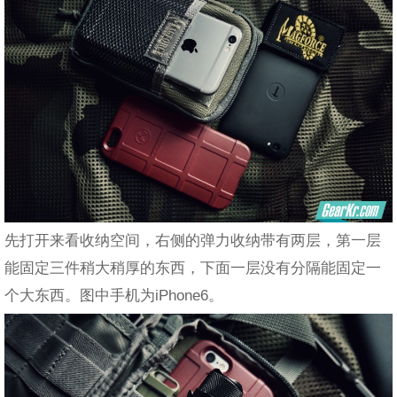
先打开来看收纳空间，右侧的弹力收纳带有两层，第一层
能固定三件稍大稍厚的东西，下面一层没有分隔能固定一
个大东西。图中手机为iPhone6。