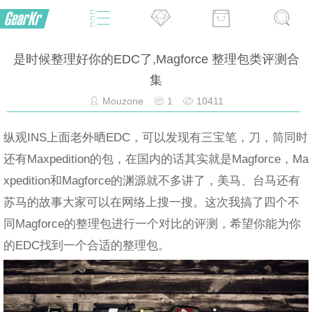
是时候整理好你的EDC了,Magforce 整理包类评测合
集
Mouzone
1
10411
纵观INS上面老外晒EDC，可以发现有三宝笔，刀，筒同时
还有Maxpedition的包，在国内的话其实就是Magforce，Ma
xpedition和Magforce的渊源就不多讲了，美马、台马还有
苏马的故事大家可以在网络上搜一搜。这次我搞了四个不
同Magforce的整理包进行一个对比的评测，希望你能为你
的EDC找到一个合适的整理包。