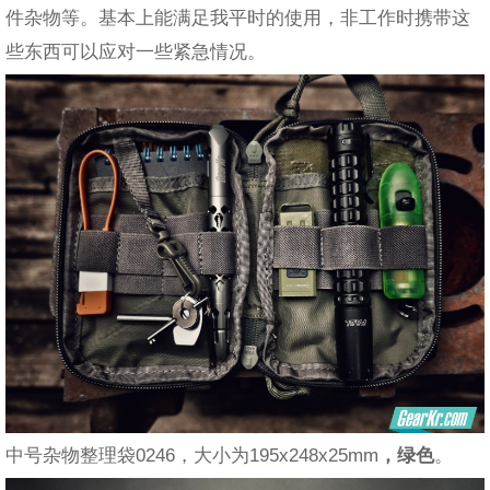
件杂物等。基本上能满足我平时的使用，非工作时携带这
些东西可以应对一些紧急情况。
中号杂物整理袋0246，大小为195x248x25mm
，绿色
。