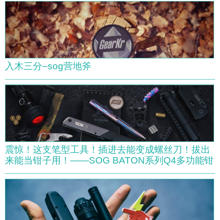
入木三分–sog营地斧
震惊！这支笔型工具！插进去能变成螺丝刀！拔出
来能当钳子用！——SOG BATON系列Q4多功能钳