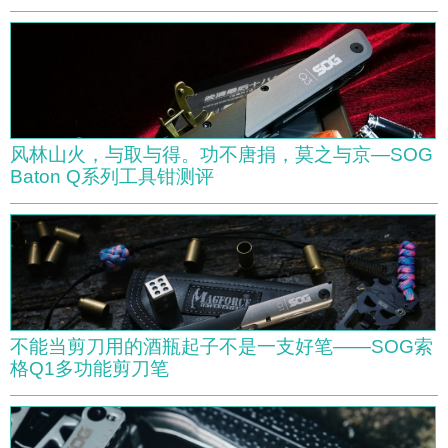
风林山火，与取与得。功不唐捐，莫之与京—SOG
Baton Q系列工具钳测评
不能当剪刀用的酒瓶起子不是一支好笔——SOG索
格Q1多功能剪刀笔