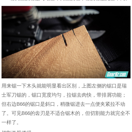
用来锯一下木头就能明显看出区别，上图左侧的锯口是瑞
士军刀锯的，锯口宽度均匀，拉锯去肉快，带排屑功能；
但右边B66的锯口是斜口，稍微锯进去一点便夹紧拉不动
了。可见B66的齿刃是不适合锯木的，但切割能力就完全不
一样了。