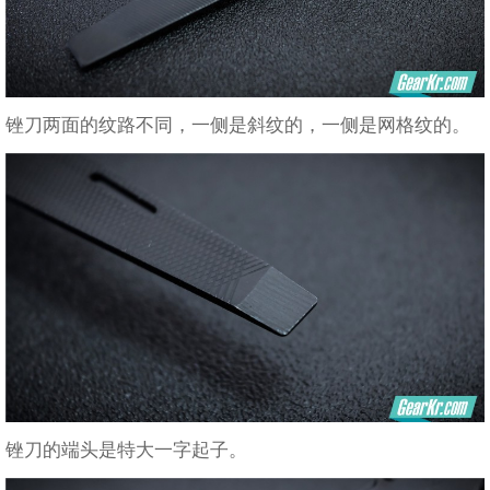
锉刀两面的纹路不同，一侧是斜纹的，一侧是网格纹的。
锉刀的端头是特大一字起子。