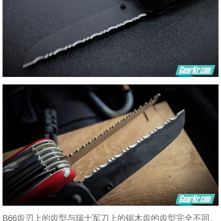
B66齿刃上的齿型与瑞士军刀上的锯木齿的齿型完全不同。