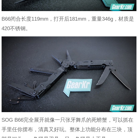
B66闭合长度119mm，打开后181mm，重量346g，材质是
420不锈钢。
SOG B66完全展开就像一只张牙舞爪的死螃蟹，可以抓在
手里任你摆布，清真又好玩。整体上功能分布在三块，顶