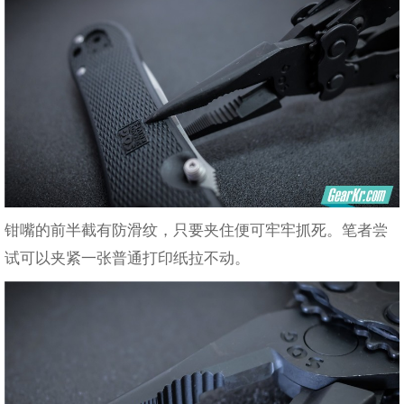
钳嘴的前半截有防滑纹，只要夹住便可牢牢抓死。笔者尝
试可以夹紧一张普通打印纸拉不动。