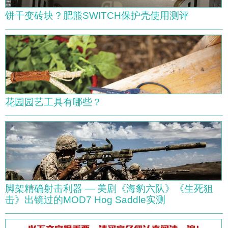
饼干变砖块？肥熊SWITCH保护壳使用测评
花园园艺工具有哪些？
脚架精确射击利器 — 美剧《海豹六队》《生死狙
击》出镜过的MOD7 Hog Saddle实测