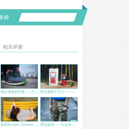
备购
相关评测
稳
定谨慎的升级——Saucony Triumph ISO 3迟到的测评
野
外露营不可少！——OLIGHT傲雷Olantern营地灯评
新
款Rockies Summit Light 巅峰极限7管充气垫全国首评
黑
色游龙——弘安保罗战术轻羽甩棍（黑羽）测评