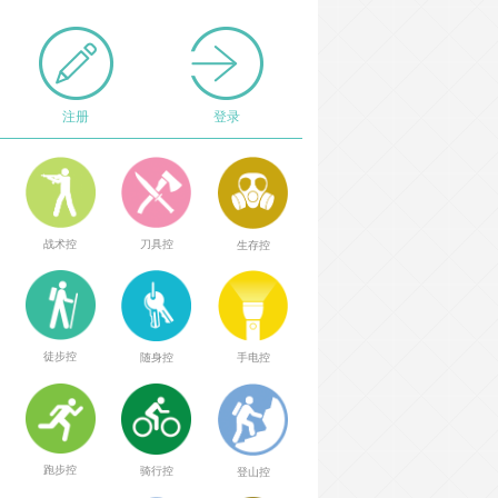
注册
登录
战术控
刀具控
生存控
徒步控
随身控
手电控
跑步控
骑行控
登山控