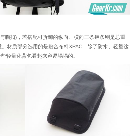
包含腰袋与胸扣)，若搭配可拆卸的纵向、横向三条铝条则是总重
重量。材质部分选用的是贴合布料XPAC，除了防水、轻量这
一些轻量化背包看起来容易塌塌的。