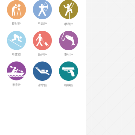
弓箭控
摄影控
攀岩控
滑雪控
旅行控
垂钓控
漂流控
潜水控
枪械控