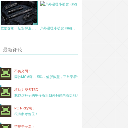
爱
恨交加，弘安捍卫者机械特工甩棍
户
外温暖小被窝 KingCamp KS3157测评
最新评论
不负光阴：
同款MC迷彩，S码，偏胖体型，正常穿着一年半，没
核动力柴犬TSD：
貌似这裤子的牛仔版里朝外翻过来膝盖那儿有放护膝的
PC Nicky宸：
很有参考价值！
芒果干专卖：