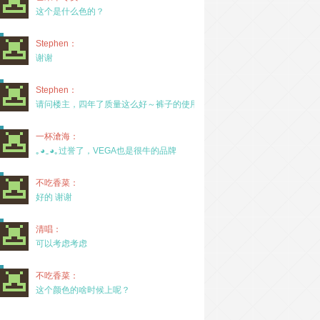
这个是什么色的？
Stephen：
谢谢
Stephen：
请问楼主，四年了质量这么好～裤子的使用率高吗？
一杯滄海：
｡◕‿◕｡过誉了，VEGA也是很牛的品牌
不吃香菜：
好的 谢谢
清唱：
可以考虑考虑
不吃香菜：
这个颜色的啥时候上呢？