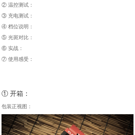
② 温控测试：
③ 充电测试：
④ 档位说明：
⑤ 光斑对比：
⑥ 实战：
⑦ 使用感受：
① 开箱：
包装正视图：