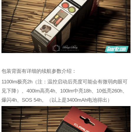
包装背面有详细的续航参数介绍：
1100lm极亮2h（注：温控启动后亮度可能会有微弱肉眼可
见下降）、400lm高亮4h、100lm中亮18h、10低亮260h、
爆闪4h、SOS 54h。（以上是3400mAh电池得出）