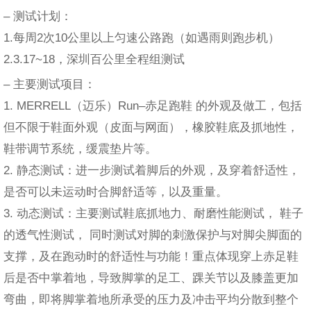
– 测试计划：
1.每周2次10公里以上匀速公路跑（如遇雨则跑步机）
2.3.17~18，深圳百公里全程组测试
– 主要测试项目：
1. MERRELL（迈乐）Run–赤足跑鞋 的外观及做工，包括
但不限于鞋面外观（皮面与网面），橡胶鞋底及抓地性，
鞋带调节系统，缓震垫片等。
2. 静态测试：进一步测试着脚后的外观，及穿着舒适性，
是否可以未运动时合脚舒适等，以及重量。
3. 动态测试：主要测试鞋底抓地力、耐磨性能测试， 鞋子
的透气性测试， 同时测试对脚的刺激保护与对脚尖脚面的
支撑，及在跑动时的舒适性与功能！重点体现穿上赤足鞋
后是否中掌着地，导致脚掌的足工、踝关节以及膝盖更加
弯曲，即将脚掌着地所承受的压力及冲击平均分散到整个