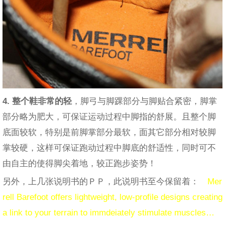
4. 整个鞋非常的轻
，脚弓与脚踝部分与脚贴合紧密，脚掌
部分略为肥大，可保证运动过程中脚指的舒展。且整个脚
底面较软，特别是前脚掌部分最软，面其它部分相对较脚
掌较硬，这样可保证跑动过程中脚底的舒适性，同时可不
由自主的使得脚尖着地，较正跑步姿势！
另外，上几张说明书的ＰＰ，此说明书至今保留着：
Mer
rell Barefoot offers lightweight, low-profile designs creating
a link to your terrain to immdeiately stimulate muscles…