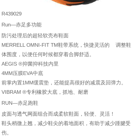
R439029
Run—赤足多功能
防污处理后的超轻软壳布鞋面
MERRELL OMNI-FIT TM鞋带系统，快捷灵活的 调整鞋
体围度，以便任何时候都穿着合脚舒适。
AEGIS ®抑菌抑科技内里
4MM压膜EVA中底
前掌内置1MM缓震垫，还能提高很好的减震及回弹力。
VIBRAM ®专利橡胶大底，抓地、耐磨
RUN—赤足跑鞋
皮面与透气网面组合而成柔软鞋面，轻便、灵活！
鞋头稍微上翘，减少鞋尖的着地面积，有助于减少踵腱受
伤。