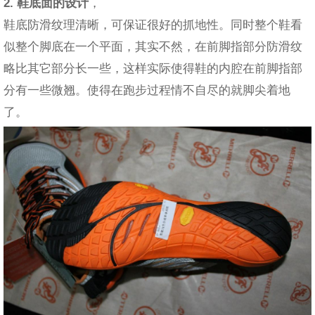
2. 鞋底面的设计
，
鞋底防滑纹理清晰，可保证很好的抓地性。同时整个鞋看
似整个脚底在一个平面，其实不然，在前脚指部分防滑纹
略比其它部分长一些，这样实际使得鞋的内腔在前脚指部
分有一些微翘。使得在跑步过程情不自尽的就脚尖着地
了。