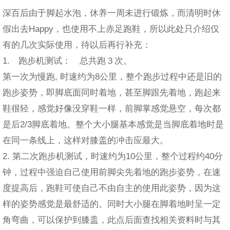
深百后由于脚起水泡，休养一周未进行锻炼，而清明时休
假出去Happy，也使用不上赤足跑鞋，所以此处只介绍仅
有的几次实际使用，待以后再行补充：
1. 跑步机测试： 总共跑３次。
第一次为慢跑, 时速约为8公里，整个跑步过程中还是旧的
跑步姿势，即脚底面同时着地，甚至脚跟先着地，跑起来
鞋很轻，感觉好像没穿鞋一样，前脚掌感觉悬空，每次都
是后2/3脚底着地。整个大小腿基本感觉是当脚底着地时是
在同一条线上，这样对膝盖的冲击应最大。
2. 第二次跑步机测试，时速约为10公里，整个过程约40分
钟，过程中强迫自己使用前脚尖先着地的跑步姿势，在速
度提高后，跑鞋可使自己不由自主的使用此姿势，因为这
样的姿势感觉是最舒适的。同时大小腿在脚着地时呈一定
角弯曲，可以保护到膝盖，此点后面查找相关资料时与其