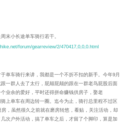
边周末小长途单车骑行若干。
hike.net/forum/gearreview/2/470417,0,0,0.html
于单车骑行来讲，我都是一个不折不扣的新手。今年9月
就跟一群人去了太行，屁颠屁颠的跟在一群老鸟屁股后面
一个业余的爱好，平时还得拼命赚钱供房子，娶老
间骑上单车在周边转一圈。迄今为止，骑行总里程不过区
新磨房，虽然很久之前就在磨房转悠，看贴，关注活动，却
了几次户外活动，搞了单车之后，才留了个脚印，算是加