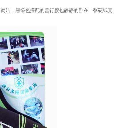
常简洁，黑绿色搭配的善行腰包静静的卧在一张硬纸壳
～