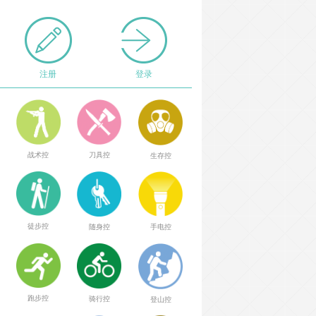
注册
登录
战术控
刀具控
生存控
徒步控
随身控
手电控
跑步控
骑行控
登山控