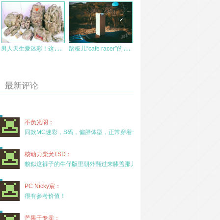
男
人天生爱迷彩！这两年置办的 MaxGear 苏州马盖先 背包
踏
板儿“cafe racer”的必备良品：黑鹿随印保温杯体验测评
最新评论
不负光阴：
同款MC迷彩，S码，偏胖体型，正常穿着一年半，没
核动力柴犬TSD：
貌似这裤子的牛仔版里朝外翻过来膝盖那儿有放护膝的
PC Nicky宸：
很有参考价值！
芒果干专卖：