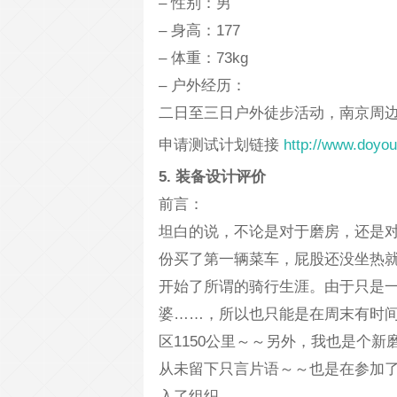
– 性别：男
– 身高：177
– 体重：73kg
– 户外经历：
二日至三日户外徒步活动，南京周
申请测试计划链接
http://www.doyou
5. 装备设计评价
前言：
坦白的说，不论是对于磨房，还是对
份买了第一辆菜车，屁股还没坐热
开始了所谓的骑行生涯。由于只是
婆……，所以也只能是在周末有时
区1150公里～～另外，我也是个
从未留下只言片语～～也是在参加
入了组织……