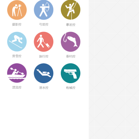
弓箭控
摄影控
攀岩控
滑雪控
旅行控
垂钓控
漂流控
潜水控
枪械控