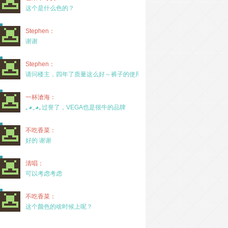
这个是什么色的？
Stephen：
谢谢
Stephen：
请问楼主，四年了质量这么好～裤子的使用率高吗？
一杯滄海：
｡◕‿◕｡过誉了，VEGA也是很牛的品牌
不吃香菜：
好的 谢谢
清唱：
可以考虑考虑
不吃香菜：
这个颜色的啥时候上呢？