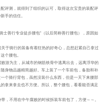
装配评测，就得到了组织的认可，取得这次宝贵的装配评
种新手的信任。
ght水骑士善行专业徒步腰包”（以后简称善行腰包），原因如
一切关于骑行的装备有着狂热的好奇心，总想赶紧自己拿过
了这个腰包。
闲腐败游为主，从城市的钢筋铁骨中逃离出去，远离浮华的
，随身物品越精简越好。车上装了一个车前包，备胎和补
过一个骑行背包，虽然没装什么东西，但是一天下来腰部
么的拿来拿去也不方便。所以，整个腰包，看看能否满足
够随身带，不用在中午腐败的时候拆装车前包了，方便～～。