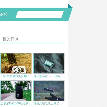
备购
相关评测
N
iteIze奈爱钱夹多用工具体验
这
玩意不错——Helikon UTS战术休闲短裤入手简评
迈
极炫DA1500远近双光自行车前灯
谁
说只在电池上做了升级——OLIGHT M2R PRO 21700战术户外手电