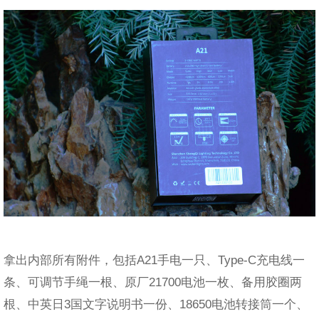
拿出内部所有附件，包括A21手电一只、Type-C充电线一
条、可调节手绳一根、原厂21700电池一枚、备用胶圈两
根、中英日3国文字说明书一份、18650电池转接筒一个、