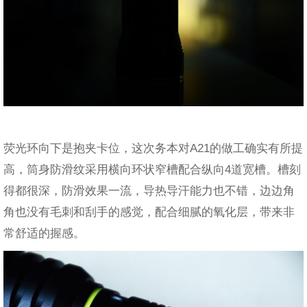
荧光环向下是抱夹卡位，这次务本对A21的做工确实有所提
高，筒身防滑纹采用横向环状窄槽配合纵向4道宽槽。槽刻
得都很深，防滑效果一流，导热导汗能力也不错，边边角
角也没有毛刺和刮手的感觉，配合细腻的氧化层，带来非
常舒适的握感。