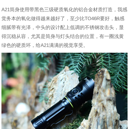
A21筒身使用带黑色三级硬质氧化的铝合金材质打造，我感
觉务本的氧化做得越来越好了，至少比TO46R要好，触感
细腻带有光泽，中头的设计配上低调的不锈钢攻击头，显
得沉稳从容，尤其是筒身与灯头结合的位置，有一圈浅黄
绿色的硬质环，给A21满满的视觉享受。