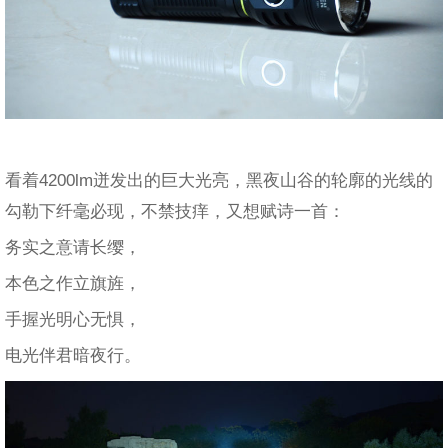
看着4200lm迸发出的巨大光亮，黑夜山谷的轮廓的光线的
勾勒下纤毫必现，不禁技痒，又想赋诗一首：
务实之意请长缨，
本色之作立旗旌，
手握光明心无惧，
电光伴君暗夜行。