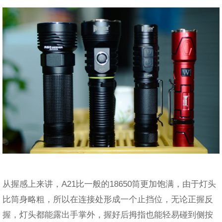
从握感上来讲，A21比一般的18650筒更加饱满，由于灯头
比筒身略粗，所以在连接处形成一个止挡位，无论正握反
握，灯头都能露出手掌外，握好后拇指也能轻易碰到侧按