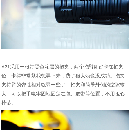
A21采用一根带黑色涂层的抱夹，两个抱臂刚好卡在抱夹
位，卡得非常紧我想弄下来，费了很大劲也没成功。抱夹
夹持臂的弹性相对就弱一些了，抱夹和筒壁外侧的空隙较
大，可以把手电牢固地固定在包、皮带等位置，不用担心
掉落。