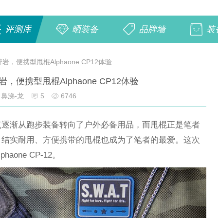
评测库
晒装备
品牌墙
装
，便携型甩棍Alphaone CP12体验
便携型甩棍Alphaone CP12体验
鼻涕-龙
5
6746
点逐渐从跑步装备转向了户外必备用品，而甩棍正是笔者
、结实耐用、方便携带的甩棍也成为了笔者的最爱。这次
one CP-12。