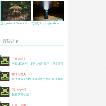
进
化——Lii Gear X G.I. “丛林勇士”复古背包
万
流明大众桶mateminco mt18透镜小杀手入手大评LL0899出品
最新评论
不负光阴：
同款MC迷彩，S码，偏胖体型，正常穿着一年半，没
核动力柴犬TSD：
貌似这裤子的牛仔版里朝外翻过来膝盖那儿有放护膝的
PC Nicky宸：
很有参考价值！
芒果干专卖：