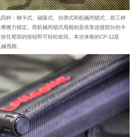
成四种：钢卡式、磁吸式、自弹式和机械闭锁式，前三种
靠摩擦力锁定。而机械闭锁式甩棍则是依靠连接部分的卡
按住尾部的按钮即可轻松收回。本次体验的CP-12是
型机械甩棍。