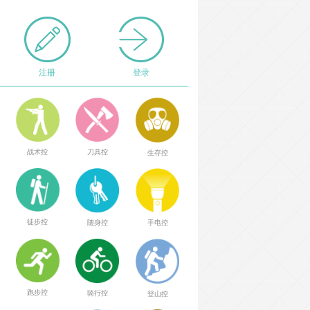
注册
登录
战术控
刀具控
生存控
徒步控
随身控
手电控
跑步控
骑行控
登山控