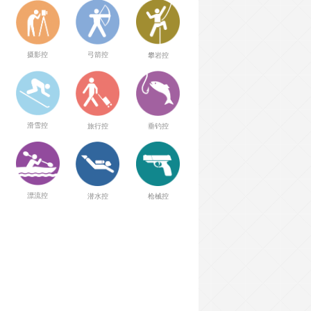
弓箭控
摄影控
攀岩控
滑雪控
旅行控
垂钓控
漂流控
潜水控
枪械控