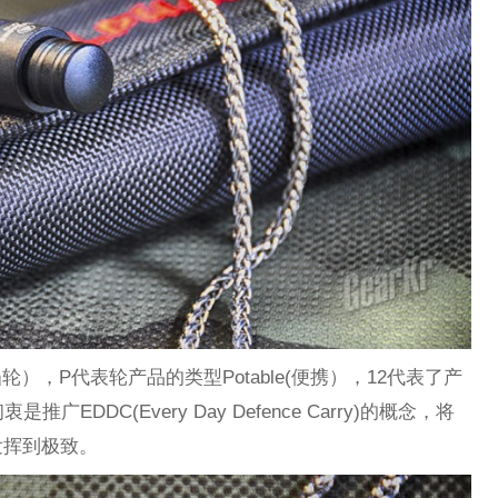
凸轮），P代表轮产品的类型Potable(便携），12代表了产
EDDC(Every Day Defence Carry)的概念，将
发挥到极致。