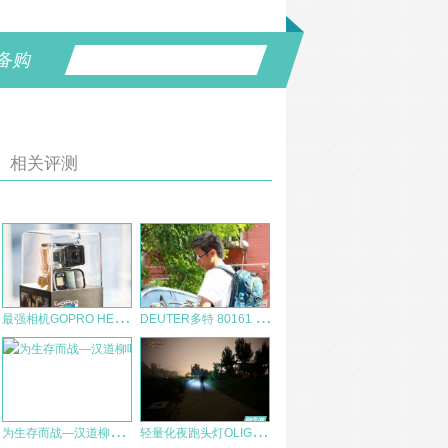
备购
相关评测
最
强相机GOPRO HERO3+ Black Edition开箱
D
EUTER多特 80161 Creed 日常休闲背包 户外包测评
为
生存而战—汉道柳叶战术砍刀测评
轻
量化夜跑头灯OLIGHT HS2多图夜射测试LL0899出品