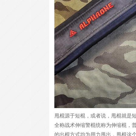
甩棍源于短棍，或者说，甩棍就是
全称战术伸缩警棍统称为伸缩棍，
的出棍方式均为用力甩出，甩棍这