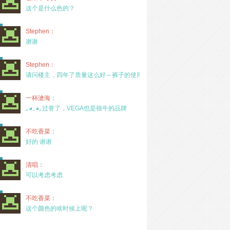
这个是什么色的？
Stephen：
谢谢
Stephen：
请问楼主，四年了质量这么好～裤子的使用率高吗？
一杯滄海：
｡◕‿◕｡过誉了，VEGA也是很牛的品牌
不吃香菜：
好的 谢谢
清唱：
可以考虑考虑
不吃香菜：
这个颜色的啥时候上呢？