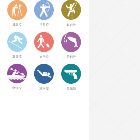
弓箭控
摄影控
攀岩控
滑雪控
旅行控
垂钓控
漂流控
潜水控
枪械控