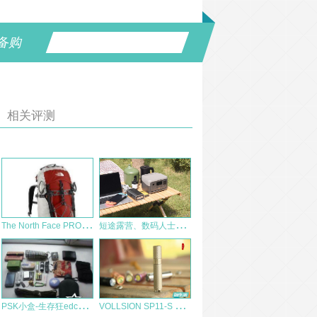
备购
相关评测
T
he North Face PROPHET45 登山徒步背包 AJ3V 体验报告
短
途露营、数码人士必备！EcoFlow正浩睿RIVER 2户外电源体验
P
SK小盒-生存狂edc的核心和灵魂
V
OLLSION SP11-S 不锈钢AAA手电测评体验