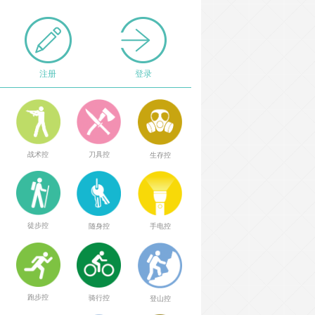
注册
登录
战术控
刀具控
生存控
徒步控
随身控
手电控
跑步控
骑行控
登山控