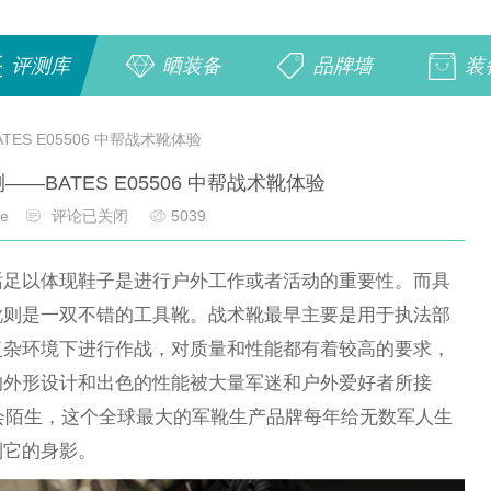
评测库
晒装备
品牌墙
装
ES E05506 中帮战术靴体验
—BATES E05506 中帮战术靴体验
e
评论已关闭
5039
话足以体现鞋子是进行户外工作或者活动的重要性。而具
靴则是一双不错的工具靴。战术靴最早主要是用于执法部
复杂环境下进行作战，对质量和性能都有着较高的要求，
的外形设计和出色的性能被大量军迷和户外爱好者所接
不会陌生，这个全球最大的军靴生产品牌每年给无数军人生
到它的身影。