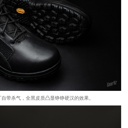
出厂自带杀气，全黑皮质凸显铮铮硬汉的效果。