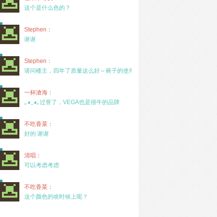
这个是什么色的？
Stephen：
谢谢
Stephen：
请问楼主，四年了质量这么好～裤子的使用率高吗？
一杯滄海：
｡◕‿◕｡过誉了，VEGA也是很牛的品牌
不吃香菜：
好的 谢谢
清唱：
可以考虑考虑
不吃香菜：
这个颜色的啥时候上呢？