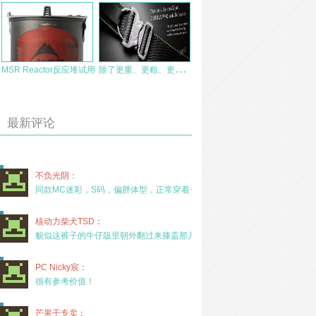
除
了更重、更粗、更硬之外 — 评JAKWAZ 重型眼镜蛇扣D环腰带
MSR Reactor反应堆试用
最新评论
不负光阴：
同款MC迷彩，S码，偏胖体型，正常穿着一年半，没
核动力柴犬TSD：
貌似这裤子的牛仔版里朝外翻过来膝盖那儿有放护膝的
PC Nicky宸：
很有参考价值！
芒果干专卖：