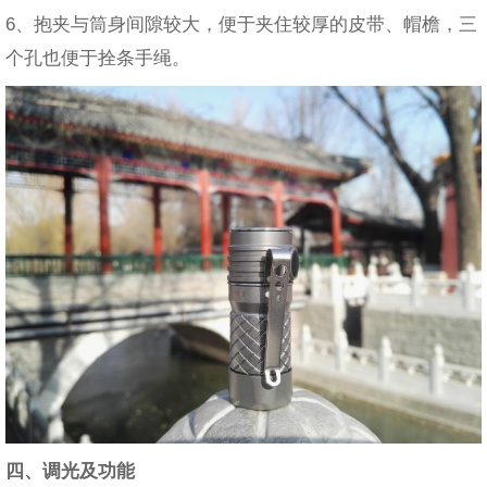
6、抱夹与筒身间隙较大，便于夹住较厚的皮带、帽檐，三
个孔也便于拴条手绳。
四、调光及功能