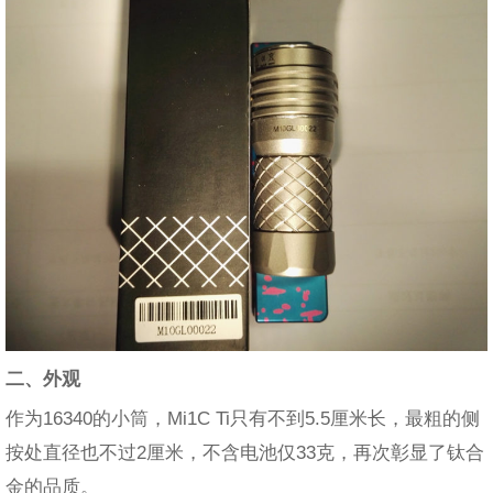
二、外观
作为16340的小筒，Mi1C Ti只有不到5.5厘米长，最粗的侧
按处直径也不过2厘米，不含电池仅33克，再次彰显了钛合
金的品质。