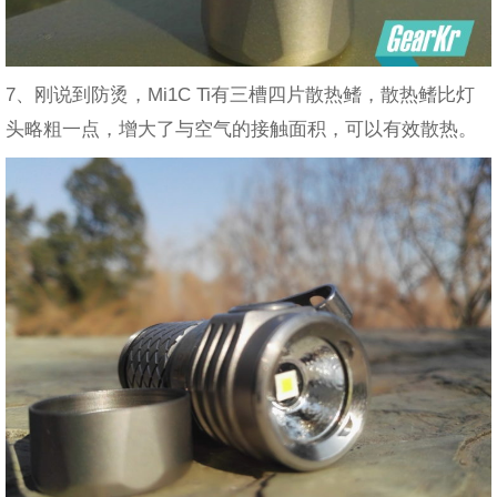
7、刚说到防烫，Mi1C Ti有三槽四片散热鳍，散热鳍比灯
头略粗一点，增大了与空气的接触面积，可以有效散热。