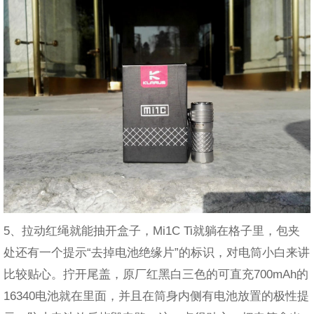
5、拉动红绳就能抽开盒子，Mi1C Ti就躺在格子里，包夹
处还有一个提示“去掉电池绝缘片”的标识，对电筒小白来讲
比较贴心。拧开尾盖，原厂红黑白三色的可直充700mAh的
16340电池就在里面，并且在筒身内侧有电池放置的极性提