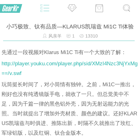
小巧极致、钛有品质—KLARUS凯瑞兹 Mi1C Ti体验
风亲羊
1
13310
先通过一段视频对Klarus Mi1C Ti有一个大致的了解：
http://player.youku.com/player.php/sid/XMzI4Nzc3NjYxMg
==/v.swf
玩筒挺长时间了，对小筒情有独钟。之前，Mi1C一推出，
刚好也没有纯透镜版手电，就收了一只。但总觉美中不
足，因为千篇一律的黑色铝外壳，因为无射远能力的光
照。当时就提出了增加外壳材质、颜色的建议。还好KLAR
US凯瑞兹与时俱进、推陈出新，时隔不久就推出了玫红、
军绿铝版，以及红铜、钛合金版本。