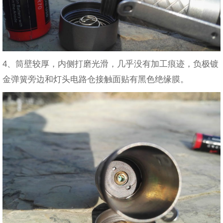
4、筒壁较厚，内侧打磨光滑，几乎没有加工痕迹，负极镀
金弹簧旁边和灯头电路仓接触面贴有黑色绝缘膜。