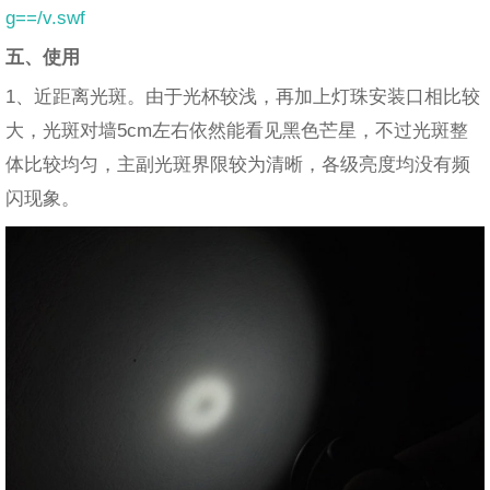
g==/v.swf
五、使用
1、近距离光斑。由于光杯较浅，再加上灯珠安装口相比较
大，光斑对墙5cm左右依然能看见黑色芒星，不过光斑整
体比较均匀，主副光斑界限较为清晰，各级亮度均没有频
闪现象。