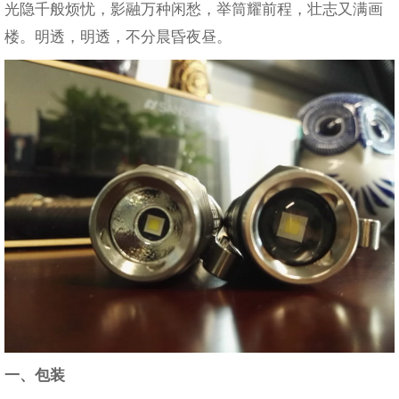
光隐千般烦忧，影融万种闲愁，举筒耀前程，壮志又满画
楼。明透，明透，不分晨昏夜昼。
一、包装