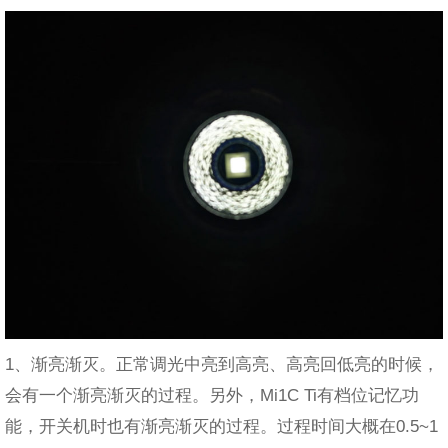
1、渐亮渐灭。正常调光中亮到高亮、高亮回低亮的时候，
会有一个渐亮渐灭的过程。另外，Mi1C Ti有档位记忆功
能，开关机时也有渐亮渐灭的过程。过程时间大概在0.5~1