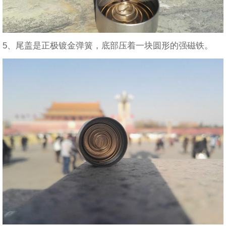
5、尾盖是正极镀金弹簧，底部压着一块圆形的强磁铁。