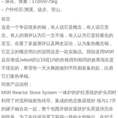
– 身高、体重：172mm/75kg
– 户外经历:溯溪、徒步、登山。
前言
这是一个争议很多的锅，有人说它是概念，有人说它意
念。有人的测评认为它一文不值，有人认为它是轻量化的
至宝。在看了多篇测评以及网友议论，认为集热概念锅，
它定义的概念明白的说明这是一款实验品。我知道用MSR
反应堆或Jetboil的1/10或1/5的价格得到相同的效果现在是
不现实的，希望有一天火枫能做到平民都装备的起，比肩
它们集热单锅。
同类产品说明：
MSR Reactor Stove System 一体炉的炉灶系统的炉头同时
利用了对流和辐射热传导。集成的热交换器很好 地与1.7升
的罐子融合在一起，整个包围并锁在弧状炉头里提供完全
的防风。为了在任何温度下获得一致的火焰输出，在炉子