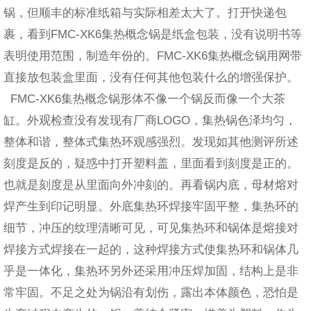
锅，但顺丰的标准纸箱与实际相差太大了。打开快递包
裹，看到FMC-XK6集热概念锅是纸盒包装，没有说明书等
表明使用范围，制造年份的。FMC-XK6集热概念锅用网带
直接放包装盒里面，没有任何其他包装什么的增强保护。
FMC-XK6集热概念锅形体不像一个锅反而像一个大茶
缸。外观检查没有发现有厂商LOGO，集热锅色泽均匀，
整体和谐，整体式集热环观感强烈。发现如其他测评所述
刻度是反的，疑惑中打开塑料盖，里面看到刻度是正的。
也就是刻度是从里面向外冲刻的。再看锅内底，母材熔对
焊产生到印记明显。外底集热环焊接牢固平整，集热环的
细节，冲压的纹理清晰可见，可见集热环和锅体是熔接对
焊接方式焊接在一起的，这种焊接方式使集热环和锅体几
乎是一体化，集热环另外还采用冲压焊加固，结构上是非
常牢固。不足之处为锅沿有划伤，露出本体颜色，恐怕是