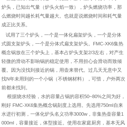
炉头，已知出气量（炉头火焰一致），炉头燃烧功率，那
么燃烧时间越长耗气量越大。也就是说燃烧时间和耗气量
成正比关系。
试用了三个炉头，一个是一体化扁架炉头，一个是分体
式圆支架炉头，一个是分体式扁支架炉头。FMC-XK6集热
概念锅放在三个炉头上，基本占炉头支架2/3左右，对产生
轻微的滑动不影响锅的稳定使用，不用担心会滑动而致倾
覆。因为没找到接近的锅，用壶来替代。过几天无意中又
找N年未用到的一个小锅（不锈钢材料），可惜，户外两次
前都未找到。
根据烧水经验，水的容量占锅的容积50~80%之间为好，
刚好 FMC-XK6集热概念锅刻度上选用。先选用750ml自来
水进行初测，一体化炉头名义功率3000w，非集热壶容量1
000ml，容量接近，体型接近。使用在家庭厨房，基本无风