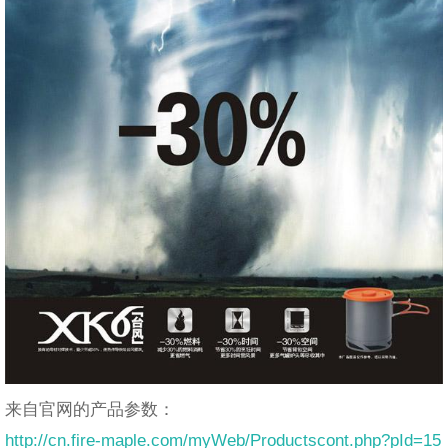
来自官网的产品参数：
http://cn.fire-maple.com/myWeb/Productscont.php?pId=15