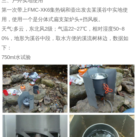
三、户外实地使用
第一次带上FMC-XK6集热锅和壶出发去某溪谷中实地使
用，使用一个是分体式扁支架炉头+挡风板。
天气:多云，东北风2级；气温22~27℃，相对湿度50~8
0%，地形为溪谷中段，取水方便的溪流树林边，数据如
下：
750ml水试验