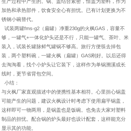
生产过程中产生的。锅、盖结合紧密，惜盖为塑料，作为
加热和承热部件，饮食安全心有担忧。已有计划更换为不
锈钢小碗替代。
试装两罐fms-g2（扁罐）净重230g的火枫GAS，容量不
够，一罐气+一体化炉头还是不行，只能一罐气、茶叶、米
装入，试装长罐脉鲜气罐锅不够高。旅行方便筷去掉包
装，两个塑料碗，一罐火枫（扁罐）GAS刚好。以后还得
去淘淘看，找个小炉头让它装下，这样作为单锅溯溪或长
线时，更节省背包空间。
小结：
与火枫厂家直观描述中的便携性基本相符。心里担心锅盖
可能产生的问题，建议火枫设计时考虑下使用扁平锅盖，
这样即可一物两用，是锅盖也是饭碗。也免去大家对塑料
制品的担忧。配合锅的炉头最好也设计配套，这样能充分
显示其的功能。