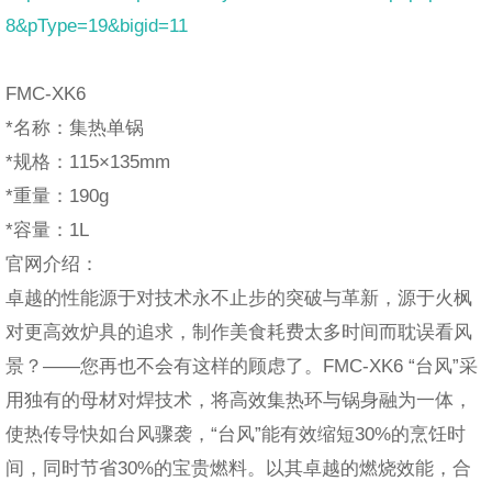
8&pType=19&bigid=11
FMC-XK6
*名称：集热单锅
*规格：115×135mm
*重量：190g
*容量：1L
官网介绍：
卓越的性能源于对技术永不止步的突破与革新，源于火枫
对更高效炉具的追求，制作美食耗费太多时间而耽误看风
景？——您再也不会有这样的顾虑了。FMC-XK6 “台风”采
用独有的母材对焊技术，将高效集热环与锅身融为一体，
使热传导快如台风骤袭，“台风”能有效缩短30%的烹饪时
间，同时节省30%的宝贵燃料。以其卓越的燃烧效能，合