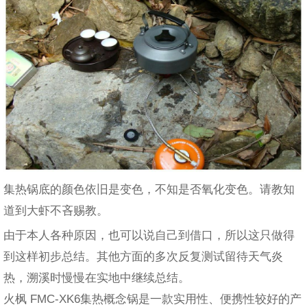
集热锅底的颜色依旧是变色，不知是否氧化变色。请教知
道到大虾不吝赐教。
由于本人各种原因，也可以说自己到借口，所以这只做得
到这样初步总结。其他方面的多次反复测试留待天气炎
热，溯溪时慢慢在实地中继续总结。
火枫 FMC-XK6集热概念锅是一款实用性、便携性较好的产