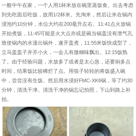
一般中午在家，一个人用1杯米放在碗里蒸饭食。出去考虑
到先吃面后吃饭，故用1/2杯米。先淘米，然后让米在锅内
浸泡约10分钟，水位大约在200毫升左右。11:41点火放锅
开始煮饭，11:45可能是火大点亦或是碗当锅盖没有泄气孔
致使锅内的水漫出锅外，遂开盖煮，11:55米饭快成型了，
立马盖盖子并开小火，一会儿有微糊味飘出。12:15饭熟
了。由于经验问题，水放多了或者是太心急，还要焖多点
时间，结果饭比较稀烂了点。用筷子轻轻的将饭盛入碗
中，尝尝没有生饭。然后用水浸好FMC-XK6锅，等了约30
分钟，清洗干净。清洗干净的锅忘记拍照，下山到路上补
拍。