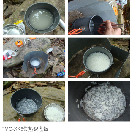
FMC-XK6集热锅煮饭