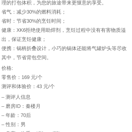
理的打包体积，为您的旅途带来更惬意的享受。
省气：减少30%的燃料消耗；
省时：节省30%的烹饪时间；
健康：XK6拒绝使用助焊剂，烹饪过程中没有有害物质溢
出，保证烹饪健康；
便携：锅柄折叠设计，小巧的锅体还能将气罐炉头等尽收
其中，节省背包空间。
价格:
零售价：169 元/个
测评和体验价：43 元/个
– 测评人信息
– 磨房ID：秦楼月
– 年龄：70后
– 性别：男