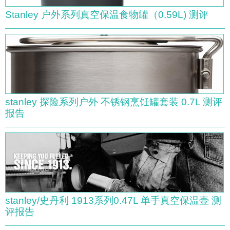
Stanley 户外系列真空保温食物罐（0.59L) 测评
stanley 探险系列户外 不锈钢烹饪罐套装 0.7L 测评
报告
stanley/史丹利 1913系列0.47L 单手真空保温壶 测
评报告