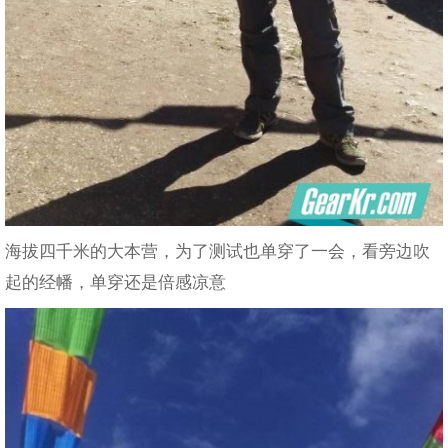
海拔四千米的大本营，为了测试也单穿了一会，看旁边吹
起的经幡，单穿还是倍感凉意