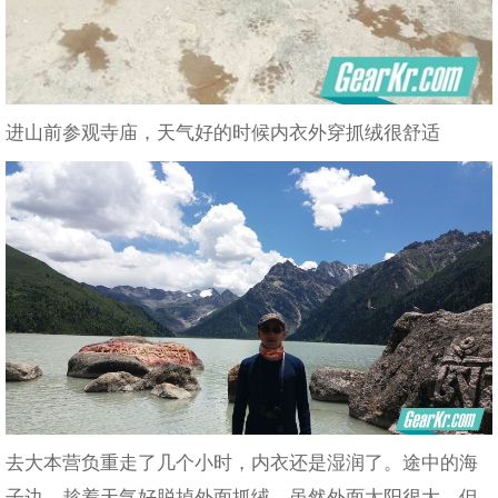
进山前参观寺庙，天气好的时候内衣外穿抓绒很舒适
去大本营负重走了几个小时，内衣还是湿润了。途中的海
子边，趁着天气好脱掉外面抓绒，虽然外面太阳很大，但