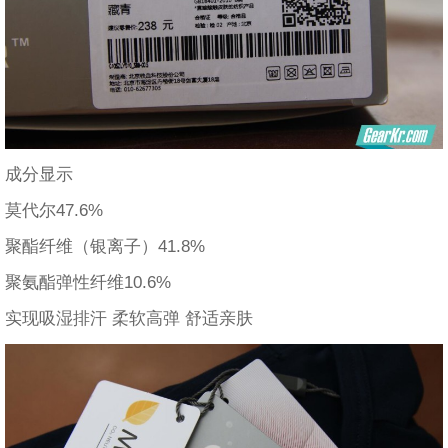
成分显示
莫代尔47.6%
聚酯纤维（银离子）41.8%
聚氨酯弹性纤维10.6%
实现吸湿排汗 柔软高弹 舒适亲肤