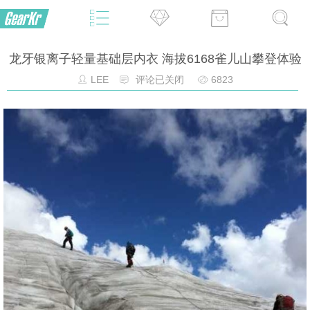
龙牙银离子轻量基础层内衣 海拔6168雀儿山攀登体验
LEE
评论已关闭
6823