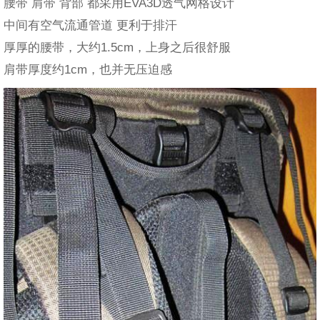
腰带 肩带 背部 都采用EVA3D透气网格设计
中间有空气流通管道 更利于排汗
厚厚的腰带，大约1.5cm，上身之后很舒服
肩带厚度约1cm，也并无压迫感