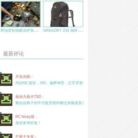
野
地里轻快解决驴食——FMC-XK6集热概念锅测评
G
REGORY Z35 测评报告
最新评论
不负光阴：
同款MC迷彩，S码，偏胖体型，正常穿着一年半，没
核动力柴犬TSD：
貌似这裤子的牛仔版里朝外翻过来膝盖那儿有放护膝的
PC Nicky宸：
很有参考价值！
芒果干专卖：