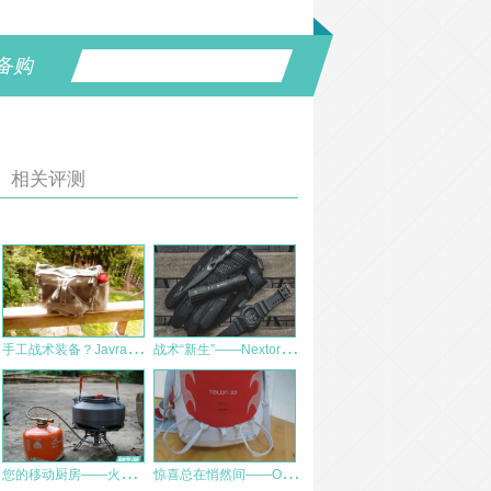
备购
相关评测
手
工战术装备？Javran信使包
战
术“新生”——Nextorch TA30C战术手电测评
您
的移动厨房——火枫刀锋2钛金分体气炉测评
惊
喜总在悄然间——Osprey Talon 33L 背包评测（中期）