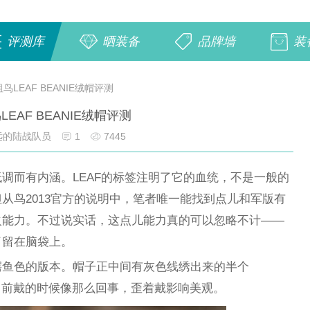
评测库
晒装备
品牌墙
装
鸟LEAF BEANIE绒帽评测
LEAF BEANIE绒帽评测
远的陆战队员
1
7445
调而有内涵。LEAF的标签注明了它的血统，不是一般的
从鸟2013官方的说明中，笔者唯一能找到点儿和军版有
火能力。不过说实话，这点儿能力真的可以忽略不计——
了留在脑袋上。
鳄鱼色的版本。帽子正中间有灰色线绣出来的半个
GO向前戴的时候像那么回事，歪着戴影响美观。