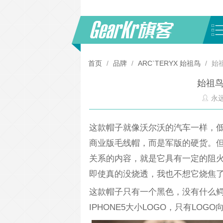
首页
/
品牌
/
ARC`TERYX 始祖鸟
/
始祖
始祖鸟
永
这款帽子就像沃尔沃的汽车一样，低
商业版毛线帽，而是军版的硬货。但
关系的内容，就是它具有一定的阻
即使真的没烧透，我也不想它烧焦
这款帽子只有一个黑色，没有什么
IPHONE5大小LOGO，只有LO