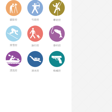
弓箭控
摄影控
攀岩控
滑雪控
旅行控
垂钓控
漂流控
潜水控
枪械控