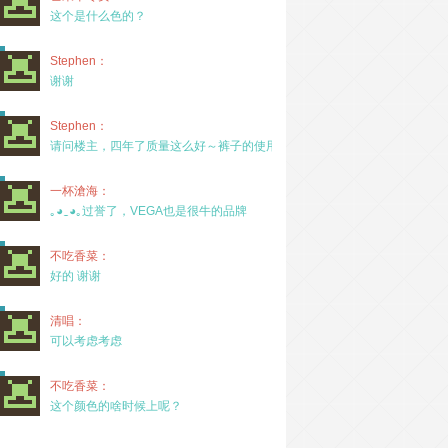
这个是什么色的？
Stephen：
谢谢
Stephen：
请问楼主，四年了质量这么好～裤子的使用率高吗？
一杯滄海：
｡◕‿◕｡过誉了，VEGA也是很牛的品牌
不吃香菜：
好的 谢谢
清唱：
可以考虑考虑
不吃香菜：
这个颜色的啥时候上呢？