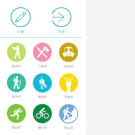
注册
登录
战术控
刀具控
生存控
徒步控
随身控
手电控
跑步控
骑行控
登山控