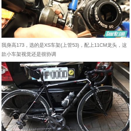
我身高173，选的是XS车架(上管53)，配上11CM龙头，这
款小车架视觉还是很协调