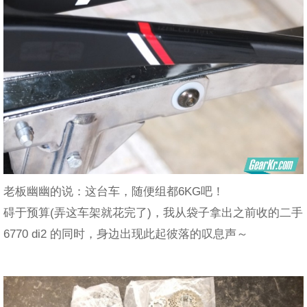
老板幽幽的说：这台车，随便组都6KG吧！
碍于预算(弄这车架就花完了)，我从袋子拿出之前收的二手
6770 di2 的同时，身边出现此起彼落的叹息声～