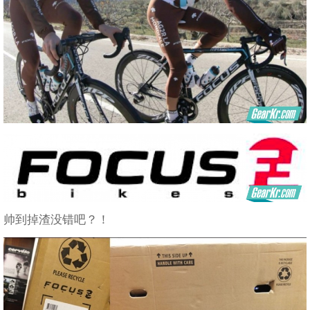
帅到掉渣没错吧？！