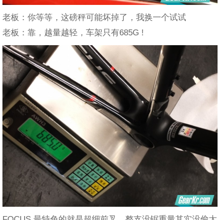
老板：你等等，这磅秤可能坏掉了，我换一个试试
老板：靠，越量越轻，车架只有685G !
FOCUS 最特色的就是超细前叉，整支没锯重量其实没偷太