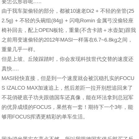
要怎么形容呢…..
由于我车架偷轻的部分，都被10速老Di2 + 不轻的坐管(25
2.5g) + 不轻的头碗组(84g) + 闪电Romin 金属弓没偷轻座
椅补回去，配上OPEN板轮，重量(不含卡踏＋水壶架)跟我
之前用变速偷轻的2012年MASI一样落在6.7~6.8kg之间，
重量几乎一样。
但是上坡、丘陵踩踏时，你会发现科技世代交替的速度还
真快….
MASI轻快直接，但是到一个速度就会被沉稳扎实的FOCU
S IZALCO MAX加速追上，然后差距一拉开别想追回来了
不花俏硬底子功夫跟德国车还真像，能在环法拿到总冠军
的优异成绩的FOCUS，果然有一套！期待下一个3年，能
够用FOCUS挥洒更精彩的单车生活。