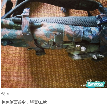
侧面
包包侧面很窄，毕竟6L嘛