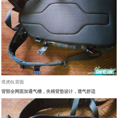
塔虎6L背面
背部全网面加通气槽，夹棉背垫设计，透气舒适