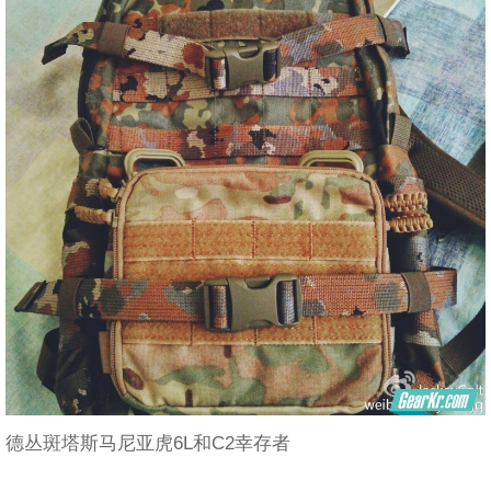
德丛斑塔斯马尼亚虎6L和C2幸存者