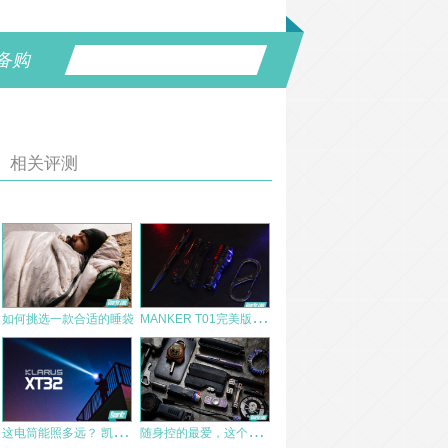
备购
相关评测
M
ANKER T01完美版入手体验
如何挑选一款合适的睡袋
这
电筒能照多远？ 凯瑞兹Klarus XT32千米级远射手电
随
身控的最爱，这个战术钱包不仅仅能装逼——Dango T01