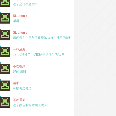
这个是什么色的？
Stephen：
谢谢
Stephen：
请问楼主，四年了质量这么好～裤子的使用率高吗？
一杯滄海：
｡◕‿◕｡过誉了，VEGA也是很牛的品牌
不吃香菜：
好的 谢谢
清唱：
可以考虑考虑
不吃香菜：
这个颜色的啥时候上呢？