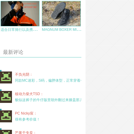
适
合日常骑行以及携带的速干围脖—单导科技之速干围脖的使用感受
M
AGNUM BOXER MID WP马格南拳击手中帮战术靴体验
最新评论
不负光阴：
同款MC迷彩，S码，偏胖体型，正常穿着一年半，没
核动力柴犬TSD：
貌似这裤子的牛仔版里朝外翻过来膝盖那儿有放护膝的
PC Nicky宸：
很有参考价值！
芒果干专卖：