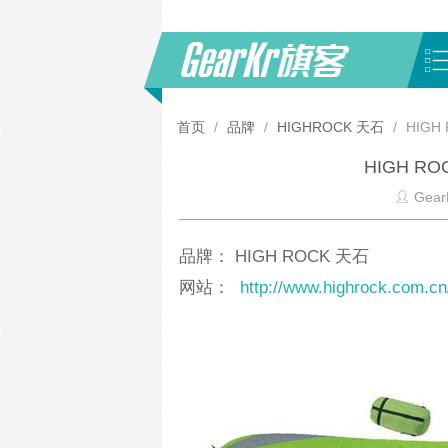
首页
/
品牌
/
HIGHROCK 天石
/
HIGH
HIGH R
Gear
品牌： HIGH ROCK 天石
网站：
http://www.highrock.com.cn