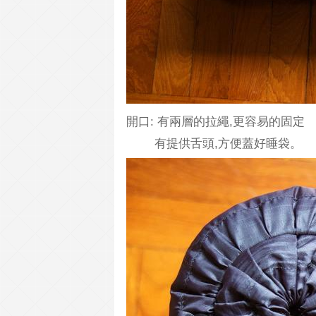
開口: 有兩層的拉繩,更容易的固定
有提供舌頭,方便蓋好睡袋。