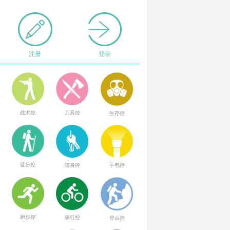
注册
登录
战术控
刀具控
生存控
徒步控
随身控
手电控
跑步控
骑行控
登山控