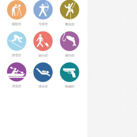
弓箭控
摄影控
攀岩控
滑雪控
旅行控
垂钓控
漂流控
潜水控
枪械控