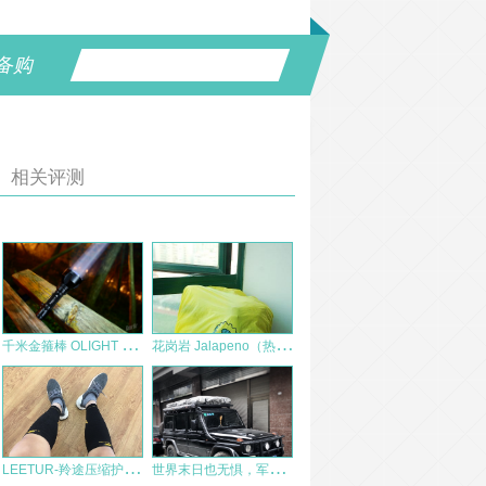
备购
相关评测
千
米金箍棒 OLIGHT WARRIOR武士X Turbo评测 超级远射桶评测
花
岗岩 Jalapeno（热辣）背包(35L)体验报告
L
EETUR-羚途压缩护小腿袜子测评
世
界末日也无惧，军版奔驰G300P