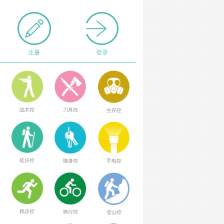
注册
登录
战术控
刀具控
生存控
徒步控
随身控
手电控
跑步控
骑行控
登山控