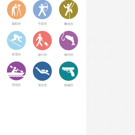
弓箭控
摄影控
攀岩控
滑雪控
旅行控
垂钓控
漂流控
潜水控
枪械控