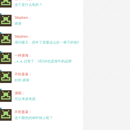
这个是什么色的？
Stephen：
谢谢
Stephen：
请问楼主，四年了质量这么好～裤子的使用率高吗？
一杯滄海：
｡◕‿◕｡过誉了，VEGA也是很牛的品牌
不吃香菜：
好的 谢谢
清唱：
可以考虑考虑
不吃香菜：
这个颜色的啥时候上呢？