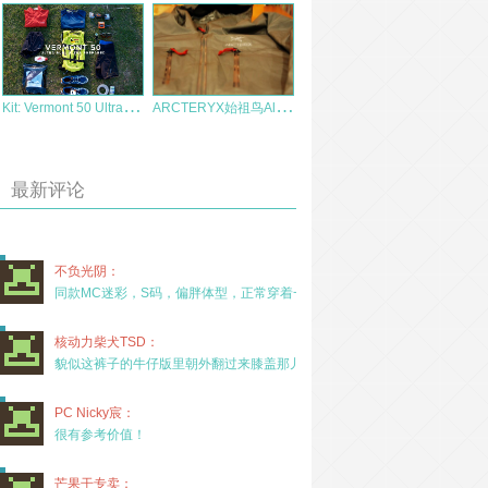
K
it: Vermont 50 Ultramarathon 越野跑装备选购
A
RCTERYX始祖鸟Alpha LT 轻量化冲锋衣简测
最新评论
不负光阴：
同款MC迷彩，S码，偏胖体型，正常穿着一年半，没
核动力柴犬TSD：
貌似这裤子的牛仔版里朝外翻过来膝盖那儿有放护膝的
PC Nicky宸：
很有参考价值！
芒果干专卖：