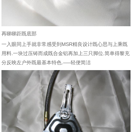
再睇睇距既底部
一入眼同上手就非常感受到MSR精良设计既心思与上乘既
用料.一块过压铸而成既合金铝再加上三只脚位.简单得黎充
分反映左户外既最基本特色.—–轻便简洁