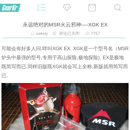
永远绝对的MSR火云邪神—-XGK EX
oakely
评论已关闭
7757
可能会有好多人问.咩叫XGK EX. XGK是一个型号名（MSR
炉头中最强的型号,专用于高山探险,极地探险). EX是极地
既简写而已.同样旧版既XGK就会写上全称,新版就用简写而
已.