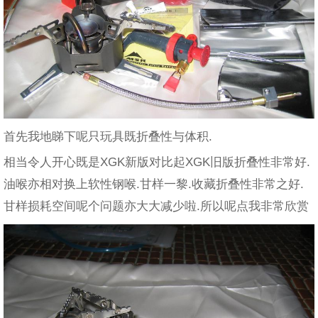
首先我地睇下呢只玩具既折叠性与体积.
相当令人开心既是XGK新版对比起XGK旧版折叠性非常好.
油喉亦相对换上软性钢喉.甘样一黎.收藏折叠性非常之好.
甘样损耗空间呢个问题亦大大减少啦.所以呢点我非常欣赏