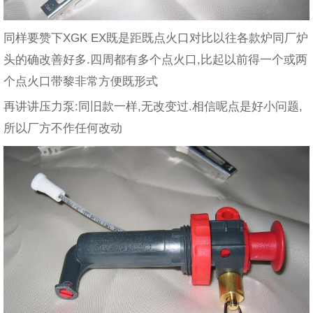
同样要赞下XGK EX既是距既点火口对比以往各款炉同厂炉
头的确改善好多.四周都有多个点火口,比起以前得一个或两
个点火口带黎非常方便既形式
再讲讲压力泵:同旧款一样,无改变过.相信呢点是好小问题,
所以厂方不作任何改动