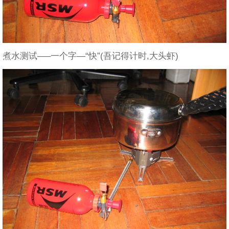
煮水测试—–一个字—“快”(吾记得计时,大头虾)