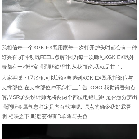
我相信每一个XGK EX既用家每一次打开炉头时都会有一种
好兴奋,好冲动既FEEL.点解?因为每一次睇见XGK EX既外
表都有一种非常强烈既欲望甘.从我而论,我就是甘了.
大家再睇下呢张相,可以近距离睇到XGK EX既承托部位与
支撑部位.在支撑部位仲不忘打上广告LOGO.我觉得吾知点
解,MSR炉头设计师无将两两个部位电镀埋距.是否想分辨出
强烈既金属气息吖定是内有乾坤呢. 呢点的确令我好霖吾
明.相映之下,呢度变得有D单薄与失色.