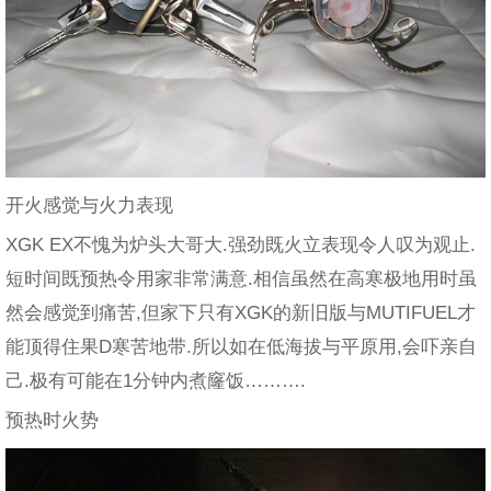
开火感觉与火力表现
XGK EX不愧为炉头大哥大.强劲既火立表现令人叹为观止.
短时间既预热令用家非常满意.相信虽然在高寒极地用时虽
然会感觉到痛苦,但家下只有XGK的新旧版与MUTIFUEL才
能顶得住果D寒苦地带.所以如在低海拔与平原用,会吓亲自
己.极有可能在1分钟内煮窿饭……….
预热时火势