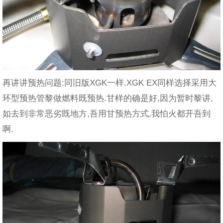
再讲讲预热问题:同旧版XGK一样.XGK EX同样选择采用大
环型预热管黎做燃料既预热.甘样的确是好,因为暂时黎讲,
如去到非常恶劣既地方,吾用甘预热方式,我怕火都开吾到
啊.