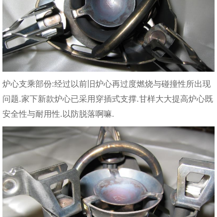
炉心支乘部份:经过以前旧炉心再过度燃烧与碰撞性所出现
问题.家下新款炉心已采用穿插式支撑.甘样大大提高炉心既
安全性与耐用性.以防脱落啊嘛.