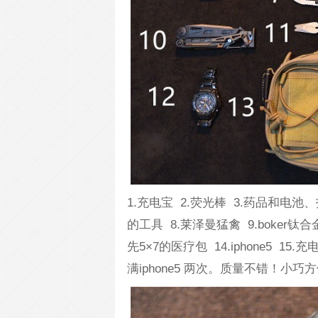
1.充电宝 2.荧光棒 3.药品和电池、指甲
的工具 8.莱泽曼猛禽 9.boker钛合
先5×7的医疗包 14.ipho
满iphone5 两次。质量不错！小巧