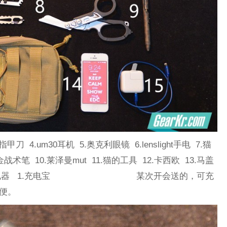
刀 4.um30耳机 5.奥克利眼镜 6.lenslight手电 7.猫
金战术笔 10.莱泽曼mut 11.猫的工具 12.卡西欧 13.马盖
ne5 15.充电器 1.充电宝 某次开会送的，可充
方便。