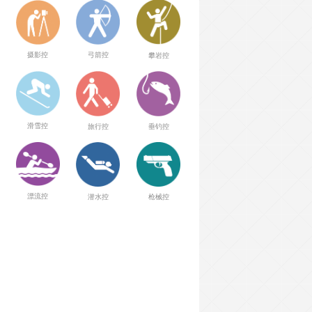
弓箭控
摄影控
攀岩控
滑雪控
旅行控
垂钓控
漂流控
潜水控
枪械控