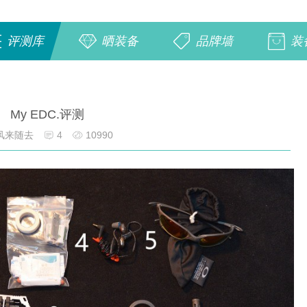
评测库
晒装备
品牌墙
装
My EDC.评测
风来随去
4
10990