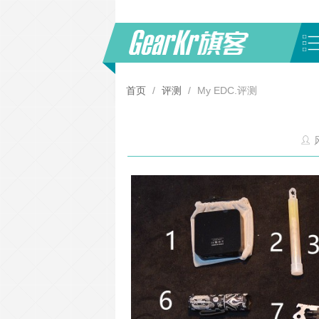
首页
/
评测
/
My EDC.评测