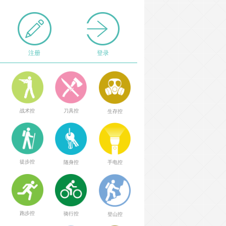
注册
登录
战术控
刀具控
生存控
徒步控
随身控
手电控
跑步控
骑行控
登山控