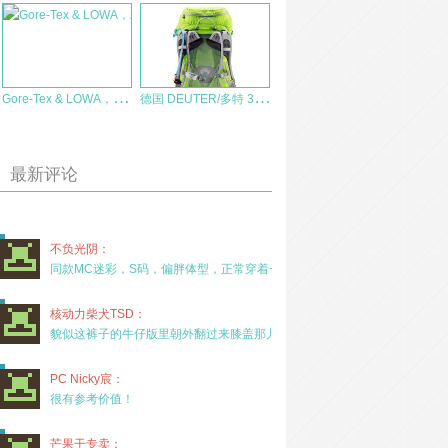
G
ore-Tex & LOWA，Zephyr GTX到底防水怎么样？
德
国 DEUTER/多特 34832 Spectro AC 32 SL 女士登山包 测评报告
最新评论
不负光阴：
同款MC迷彩，S码，偏胖体型，正常穿着一年半，没
核动力柴犬TSD：
貌似这裤子的牛仔版里朝外翻过来膝盖那儿有放护膝的
PC Nicky宸：
很有参考价值！
芒果干专卖：