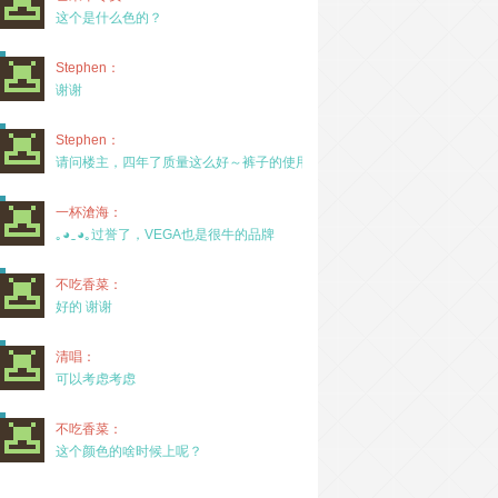
这个是什么色的？
Stephen：
谢谢
Stephen：
请问楼主，四年了质量这么好～裤子的使用率高吗？
一杯滄海：
｡◕‿◕｡过誉了，VEGA也是很牛的品牌
不吃香菜：
好的 谢谢
清唱：
可以考虑考虑
不吃香菜：
这个颜色的啥时候上呢？