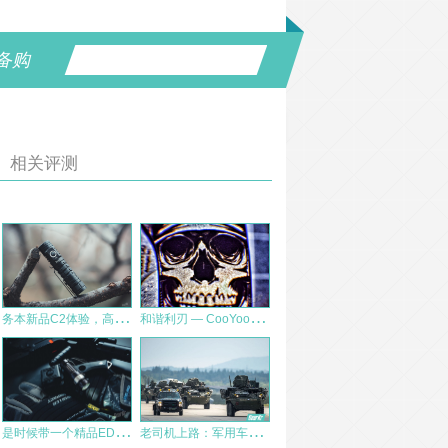
备购
相关评测
务
本新品C2体验，高亮度加易用便携，随身EDC的又一良品
和
谐利刃 — CooYoo酷友M1弧光
是
时候带一个精品EDC手电出门了——JETBEAM RRT01
老
司机上路：军用车队驾驶技术的民间应用