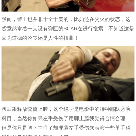
然而，警王也并非十全十美的，比如还在交火的状态，这
货竟然拿着一支没有弹匣的SCAR在进行搜索，不知道这是
因为道德的沦丧还是人性的扭曲！
脚后跟释放套筒上膛，这个绝学是电影中的特种部队必演
科目，当然你如果左手受伤了用脚上膛我觉得合情合理，
但是你只是胸下中弹了却硬装左手受伤来表演一些单手科