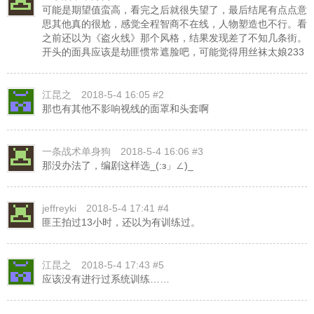
可能是期望值蛮高，看完之后就很失望了，最后结尾有点点意
思其他真的很尬，感觉全程智商不在线，人物塑造也不行。看
之前还以为《盗火线》那个风格，结果发现差了不知几条街。
开头的面具应该是劫匪惯常遮脸吧，可能觉得用丝袜太娘233
江昆之
2018-5-4 16:05 #2
那也有其他不影响视线的面罩和头套啊
一条战术单身狗
2018-5-4 16:06 #3
那没办法了，编剧这样选_(:з」∠)_
jeffreyki
2018-5-4 17:41 #4
匪王拍过13小时，还以为有训练过。
江昆之
2018-5-4 17:43 #5
应该没有进行过系统训练……