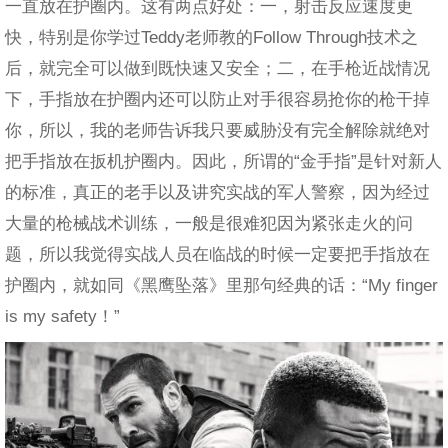
一直放在护圈内。这有两点好处：一，射击反应速度更
快，特别是你学过Teddy老师教的Follow Through技术之
后，就完全可以做到既快速又安全；二，在手枪近战情况
下，手指放在护圈内还可以防止对手很容易抢你的枪干掉
你，所以，我的老师告诉我只要威胁没有完全解除就绝对
把手指放在扳机护圈内。因此，所谓的“金手指”是针对新人
的标准，真正的老手以及讲究实战的军人警察，因为经过
大量的枪械战术训练，一般是很难犯因为紧张走火的问
题，所以我觉得实战人员在临战的时候一定要把手指放在
护圈内，就如同《黑鹰坠落》里那句经典的话：“My finger
is my safety！”