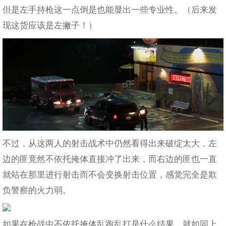
但是左手持枪这一点倒是也能显出一些专业性。（后来发
现这货应该是左撇子！）
不过，从这两人的射击战术中仍然看得出来破绽太大，左
边的匪竟然不依托掩体直接冲了出来，而右边的匪也一直
就站在那里进行射击而不会变换射击位置，感觉完全是欺
负警察的火力弱。
如果在枪战中不依托掩体乱跑乱打是什么结果，就如同上