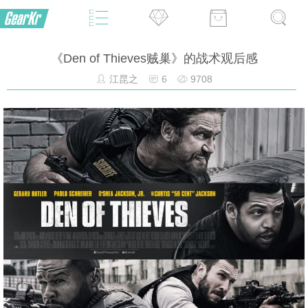
《Den of Thieves贼巢》的战术观后感
江昆之
6
9708