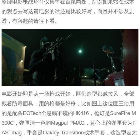
整部电影枪战环节仅集中在首尾两处，所以如果站在战术
的观点去写这篇电影的话还是比较好写，而且并不涉及剧
透，有兴趣的请往下看。
电影开始即是从一场枪战开始，匪们造型都贼拉风，全部
戴着防毒面具，用的枪都是好枪，比如图上这位匪王使用
的是配备EOTech全息瞄准镜的HK416，枪灯是SureFire M
300C，弹匣清一色的Magpul PMAG，背心上的弹匣套为F
ASTmag，手套是Oakley Transition战术手套，这造型走大