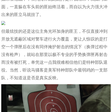
面，一直躲在车头前的匪始终活着，而自以为火力强大冲
出来的匪立马就挂了。
但最炫技的还是这位主角光环加身的匪王，不仅直接冲到
开放无遮蔽区域对警车进行火力覆盖，更让人惊叹的是打
空一个弹匣后在没有同伴掩护射击的情况下（换弹过程中
没有枪声），就站在那里以极不专业的手势换弹匣再射击
而没有被打死，单凭这一点我很难相信他们是特种部队退
役。当然，听说马骚客是美军特种部队中最弱鸡的一支部
队，不知道这是否是真实反映。