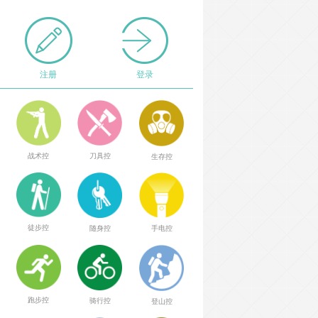
注册
登录
战术控
刀具控
生存控
徒步控
随身控
手电控
跑步控
骑行控
登山控