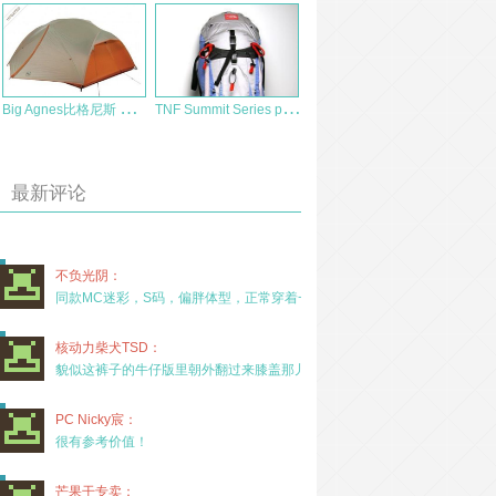
B
ig Agnes比格尼斯 马刺3 帐篷测评报告
T
NF Summit Series prophet 45背包
最新评论
不负光阴：
同款MC迷彩，S码，偏胖体型，正常穿着一年半，没
核动力柴犬TSD：
貌似这裤子的牛仔版里朝外翻过来膝盖那儿有放护膝的
PC Nicky宸：
很有参考价值！
芒果干专卖：