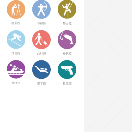
弓箭控
摄影控
攀岩控
滑雪控
旅行控
垂钓控
漂流控
潜水控
枪械控