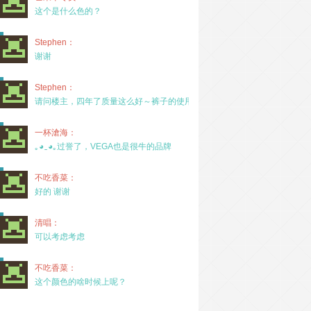
这个是什么色的？
Stephen：
谢谢
Stephen：
请问楼主，四年了质量这么好～裤子的使用率高吗？
一杯滄海：
｡◕‿◕｡过誉了，VEGA也是很牛的品牌
不吃香菜：
好的 谢谢
清唱：
可以考虑考虑
不吃香菜：
这个颜色的啥时候上呢？