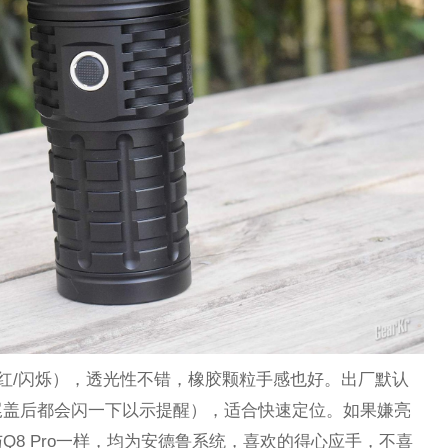
/红/闪烁），透光性不错，橡胶颗粒手感也好。出厂默认
尾盖后都会闪一下以示提醒），适合快速定位。如果嫌亮
Q8 Pro一样，均为安德鲁系统，喜欢的得心应手，不喜