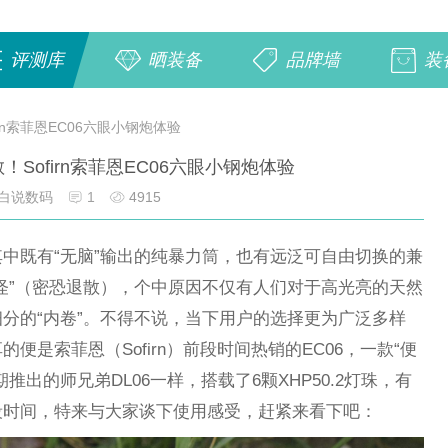
评测库
晒装备
品牌墙
装
rn索菲恩EC06六眼小钢炮体验
Sofirn索菲恩EC06六眼小钢炮体验
白说数码
1
4915
中既有“无脑”输出的纯暴力筒，也有远泛可自由切换的兼
怪”（密恐退散），个中原因不仅有人们对于高光亮的天然
分的“内卷”。不得不说，当下用户的选择更为广泛多样
是索菲恩（Sofirn）前段时间热销的EC06，一款“便
出的师兄弟DL06一样，搭载了6颗XHP50.2灯珠，有
段时间，特来与大家谈下使用感受，赶紧来看下吧：