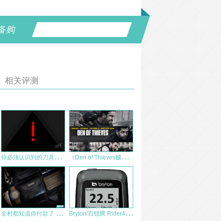
备购
相关评测
你
必须认识到的刀具伤害！
《
Den of Thieves贼巢》的战术观后感
全
村都知道你付款了 – Magforce麦格霍斯EDC-1钱包
B
ryton/百锐腾 Rider40 GPS 骑行码表 测评报告