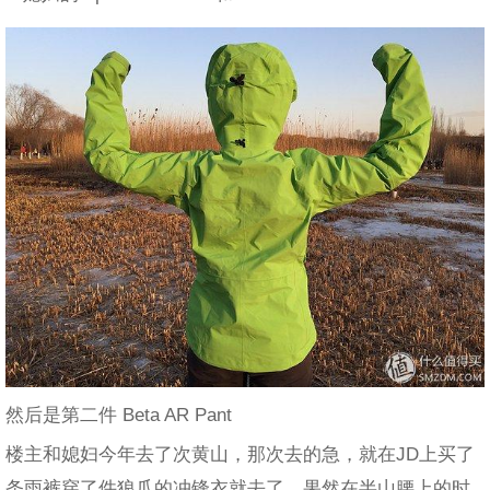
然后是第二件 Beta AR Pant
楼主和媳妇今年去了次黄山，那次去的急，就在JD上买了
条雨裤穿了件狼爪的冲锋衣就去了。果然在半山腰上的时