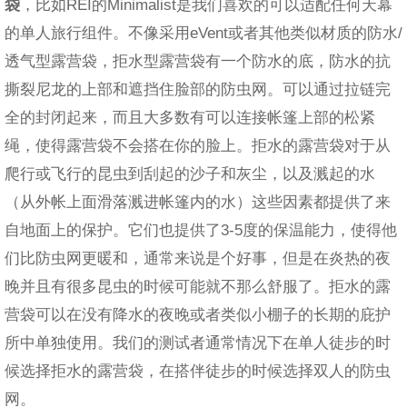
袋
，比如REI的Minimalist是我们喜欢的可以适配任何天幕
的单人旅行组件。不像采用eVent或者其他类似材质的防水/
透气型露营袋，拒水型露营袋有一个防水的底，防水的抗
撕裂尼龙的上部和遮挡住脸部的防虫网。可以通过拉链完
全的封闭起来，而且大多数有可以连接帐篷上部的松紧
绳，使得露营袋不会搭在你的脸上。拒水的露营袋对于从
爬行或飞行的昆虫到刮起的沙子和灰尘，以及溅起的水
（从外帐上面滑落溅进帐篷内的水）这些因素都提供了来
自地面上的保护。它们也提供了3-5度的保温能力，使得他
们比防虫网更暖和，通常来说是个好事，但是在炎热的夜
晚并且有很多昆虫的时候可能就不那么舒服了。拒水的露
营袋可以在没有降水的夜晚或者类似小棚子的长期的庇护
所中单独使用。我们的测试者通常情况下在单人徒步的时
候选择拒水的露营袋，在搭伴徒步的时候选择双人的防虫
网。