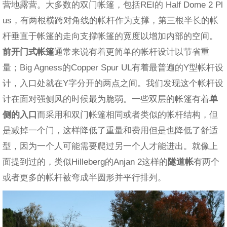
营地露营。大多数的双门帐篷，包括REI的 Half Dome 2 Pl
us，有两根横跨对角线的帐杆作为支撑，第三根半长的帐
杆垂直于帐篷的走向支撑帐篷的宽度以增加内部的空间。
前开门式帐篷
通常来说有着更简单的帐杆设计以节省重
量；Big Agness的Copper Spur UL有着最普遍的Y型帐杆设
计，入口处就在Y字分开的两点之间。我们发现这个帐杆设
计在面对强侧风的时候最为脆弱。一些双层的帐篷有着
单
侧的入口
而采用和双门帐篷相同或者类似的帐杆结构，但
是减掉一个门，这样降低了重量和费用但是也降低了舒适
型，因为一个人可能需要爬过另一个人才能进出。就像上
面提到过的，类似Hilleberg的Anjan 2这样的
隧道帐
有两个
或者更多的帐杆被弯成半圆形并平行排列。