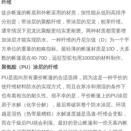
纤维
徒步帐篷的帐底和外帐采用的材质，按性能从低到高排序
分别是：带涂层的聚酯纤维，带涂层的尼龙，粗苯纤维。
通常情况下尼龙比聚酯更结实更耐磨。两种材质都需要增
加涂层才能实现防水。一种纤维的丹尼尔值（D）为一个平
方单位的重量的粗略指标。最轻薄的帐篷材质是10D，大多
数的帐篷底在40-70D，远征型驼包用1000D的材料制作。
聚氨酯（PU）涂层的纤维
PU是面向所有廉价帐篷的合适选择，因为这是一种平价的
使纤维材料防水的实现方式，而且在寒冷和潮湿的条件下
也有着相当的耐久性。很不幸的是，平价帐篷上的PU涂层
易于水解（化学分解），最后将破坏整个防水涂层。环境
越是湿热（热带最糟糕）水解速度越是迅速-纤维会变黏，
而在干燥后PU就会剥落。最好的登山帐篷和一些天幕内帐