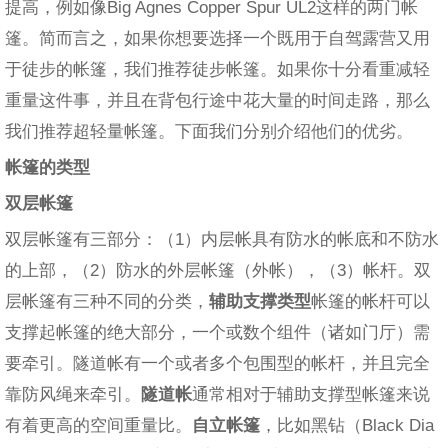
提高，例如像Big Agnes Copper Spur UL2这样的两门帐
篷。简而言之，如果你想要选择一个既用于自驾露营又用
于徒步的帐篷，我们推荐徒步帐篷。如果你十分看重减轻
重量这件事，并且在背包行途中花大量的时间走路，那么
我们推荐超轻量帐篷。下面我们分别介绍他们的优劣。
帐篷的类型
双层帐篷
双层帐篷有三部分：（1）内层帐具有防水的帐底和不防水
的上部，（2）防水的外层帐篷（外帐），（3）帐杆。双
层帐篷有三种不同的分类，
辅助支撑类型
帐篷的帐杆可以
支撑起帐篷的绝大部分，一个或数个组件（诸如门厅）需
要牵引。隧道帐有一个或者多个包围型的帐杆，并且完全
靠防风绳来牵引。
隧道帐
通常相对于辅助支撑型帐篷来说
有着更高的空间重量比。
自立帐篷
，比如黑钻（Black Dia