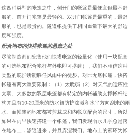
这四种类型的帐篷之中，侧开门的帐篷是最便宜但最不舒
服的。前开门帐篷是最轻的。双开门帐篷是最重的，最舒
服的，也是最贵的。隧道帐提供了相同重量下最大的舒适
度和强度。
配合地布的快搭帐篷的愚蠢之处
尽管制造商们兜售他们快搭帐篷的轻量化（使用一块配套
的可选地布配合帐杆与外帐即可搭建），我们不相信这种
类型的庇护所能胜任风雨中的徒步。对比无底帐篷，快搭
帐篷有两大重要限制：（1）太脆弱（2）对天气的适应性
太弱。大多数的双层帐篷都有特定的内帐辅助支撑帐杆结
构并且有10-20厘米的防水裙防护泼溅和水平方向刮来的雨
水。而帐篷的地布都被剪裁成和内帐底配合的尺寸，所以
如果在雨里快速搭建一个帐篷，我们发现雨水几乎总是落
在地布上，渗透进来，并且弄湿我们。地布上的索环为帐