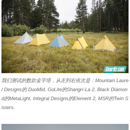
我们测试的数款金字塔，从左到右依次是：Mountain Laure
l Designs的 DuoMid, GoLite的Shangri-La 2, Black Diamon
d的MetaLight, Integral Designs的Element 2, MSR的Twin S
isters.