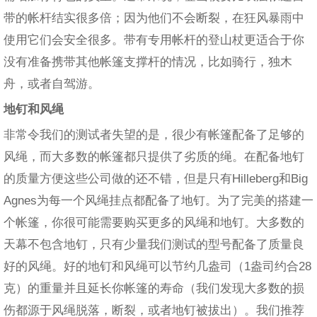
带的帐杆结实很多倍；因为他们不会断裂，在狂风暴雨中
使用它们会安全很多。带有专用帐杆的登山杖更适合于你
没有准备携带其他帐篷支撑杆的情况，比如骑行，独木
舟，或者自驾游。
地钉和风绳
非常令我们的测试者失望的是，很少有帐篷配备了足够的
风绳，而大多数的帐篷都只提供了劣质的绳。在配备地钉
的质量方便这些公司做的还不错，但是只有Hilleberg和Big
Agnes为每一个风绳挂点都配备了地钉。为了完美的搭建一
个帐篷，你很可能需要购买更多的风绳和地钉。大多数的
天幕不包含地钉，只有少量我们测试的型号配备了质量良
好的风绳。好的地钉和风绳可以节约几盎司（1盎司约合28
克）的重量并且延长你帐篷的寿命（我们发现大多数的损
伤都源于风绳脱落，断裂，或者地钉被拔出）。我们推荐