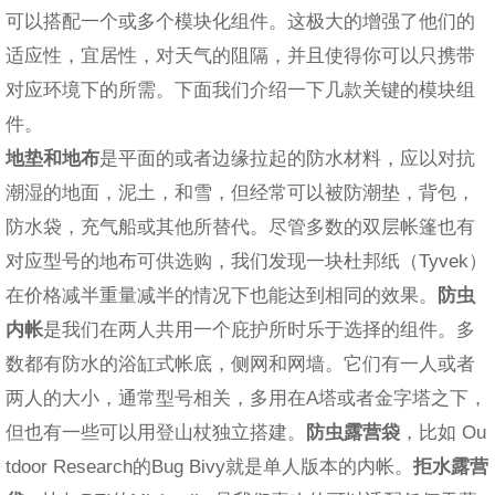
可以搭配一个或多个模块化组件。这极大的增强了他们的
适应性，宜居性，对天气的阻隔，并且使得你可以只携带
对应环境下的所需。下面我们介绍一下几款关键的模块组
件。
地垫和地布
是平面的或者边缘拉起的防水材料，应以对抗
潮湿的地面，泥土，和雪，但经常可以被防潮垫，背包，
防水袋，充气船或其他所替代。尽管多数的双层帐篷也有
对应型号的地布可供选购，我们发现一块杜邦纸（Tyvek）
在价格减半重量减半的情况下也能达到相同的效果。
防虫
内帐
是我们在两人共用一个庇护所时乐于选择的组件。多
数都有防水的浴缸式帐底，侧网和网墙。它们有一人或者
两人的大小，通常型号相关，多用在A塔或者金字塔之下，
但也有一些可以用登山杖独立搭建。
防虫露营袋
，比如 Ou
tdoor Research的Bug Bivy就是单人版本的内帐。
拒水露营