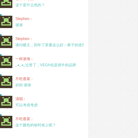
这个是什么色的？
Stephen：
谢谢
Stephen：
请问楼主，四年了质量这么好～裤子的使用率高吗？
一杯滄海：
｡◕‿◕｡过誉了，VEGA也是很牛的品牌
不吃香菜：
好的 谢谢
清唱：
可以考虑考虑
不吃香菜：
这个颜色的啥时候上呢？