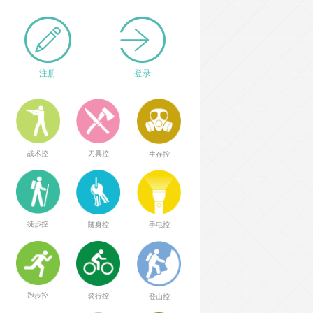
注册
登录
战术控
刀具控
生存控
徒步控
随身控
手电控
跑步控
骑行控
登山控