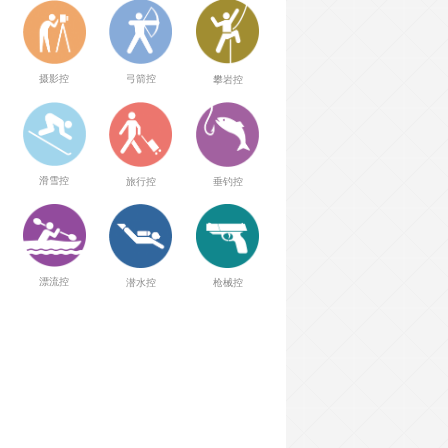
弓箭控
摄影控
攀岩控
滑雪控
旅行控
垂钓控
漂流控
潜水控
枪械控