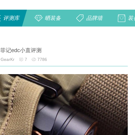
评测库
晒装备
品牌墙
装
菲记edc小直评测
GearKr
7
7786