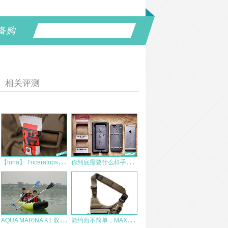
备购
相关评测
【
tuna】 Triceratops荧光棒日常测试及使用感受
你
到底需要什么样手机壳？-Magpul bump case长期使用分享
A
QUA MARINA K1 双人充气独木舟 BT-88860 装备测评报告
简
约而不简单，MAXGEAR 机动鞍袋初评