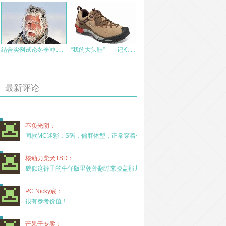
结
合实例试论冬季冲锋衣的合理搭配与使用
“
我的大头鞋”－－记KEEN REDMOND越野慢跑鞋个人使用报告
最新评论
不负光阴：
同款MC迷彩，S码，偏胖体型，正常穿着一年半，没
核动力柴犬TSD：
貌似这裤子的牛仔版里朝外翻过来膝盖那儿有放护膝的
PC Nicky宸：
很有参考价值！
芒果干专卖：