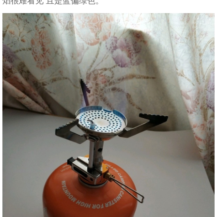
焰很难看见 且是蓝偏绿色。