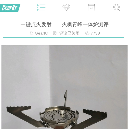
一键点火发射——火枫青峰一体炉测评
GearKr
评论已关闭
7799