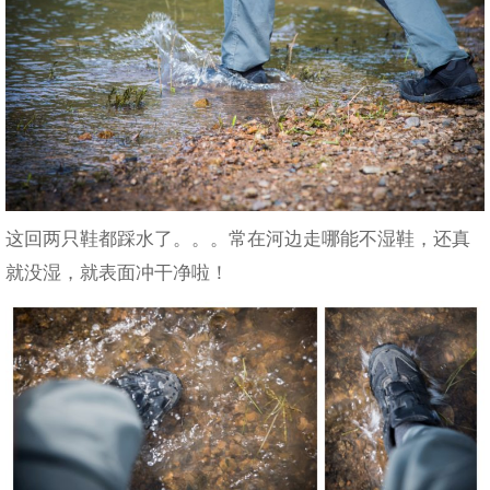
这回两只鞋都踩水了。。。常在河边走哪能不湿鞋，还真
就没湿，就表面冲干净啦！