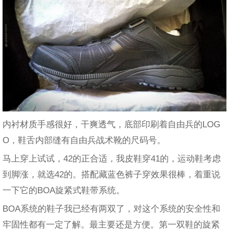
内衬材质手感很好，干爽透气，底部印刷着自由兵的LOG
O，鞋舌内部缝有自由兵战术靴的尺码号。
马上穿上试试，42的正合适，我皮鞋穿41的，运动鞋考虑
到脚涨，就选42的。搭配藏蓝色裤子穿效果很棒，着重说
一下它的BOA旋紧式鞋带系统。
BOA系统的鞋子我已经有两双了，对这个系统的安全性和
牢固性都有一定了解。最主要还是方便。第一双鞋的旋紧