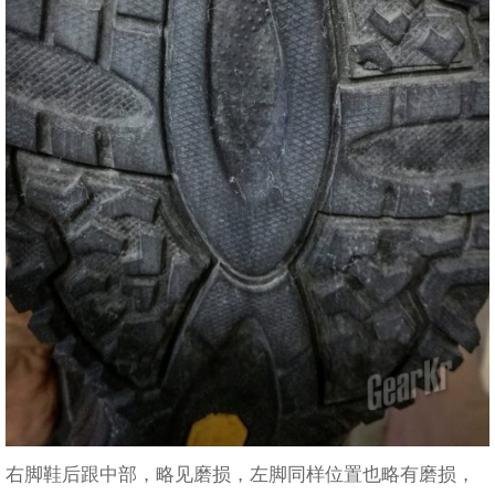
右脚鞋后跟中部，略见磨损，左脚同样位置也略有磨损，