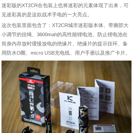
迷彩版的XT2CR在包装上也将迷彩的元素体现了出来，可
见迷彩真的是这款战术手电的一大亮点。
这次包装里面包含了：XT2CR城市迷彩版本体、带腕部大
小调节的挂绳、3600mah的高性能锂电池、防止锂电池在
筒身内存放时缓慢放电的绝缘片、绝缘片的提示挂环、备
用防水O圈、micro USB充电线、用户手册以及推广卡片。