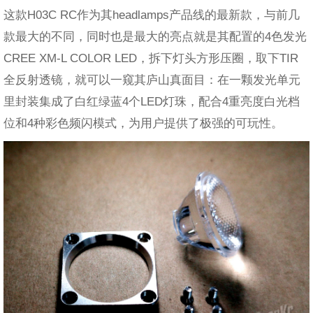
这款H03C RC作为其headlamps产品线的最新款，与前几
款最大的不同，同时也是最大的亮点就是其配置的4色发光
CREE XM-L COLOR LED，拆下灯头方形压圈，取下TIR
全反射透镜，就可以一窥其庐山真面目：在一颗发光单元
里封装集成了白红绿蓝4个LED灯珠，配合4重亮度白光档
位和4种彩色频闪模式，为用户提供了极强的可玩性。