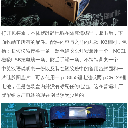
打开包装盒，本体就静静地躺在隔震海绵里，取出后，下
面收纳了所有的配件。配件内容与之前的几款H03相同，包
括：长短松紧带各一条、黑色硅胶头灯安装座一个、MC01
磁吸USB充电线一条、防丢手绳一条、不锈钢背夹一个、
中英双语说明书一份以及装在塑胶袋中的备用密封圈和一
片硅胶圆垫片，可以使用一节18650锂电池或两节CR123锂
电池，但是包装盒内并没有标配任何电池。这在普遍出厂
就配给原厂电池的现在倒是较为少见的。