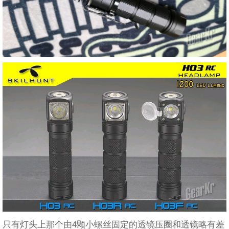
只有灯头上那个由4颗小螺丝固定的透镜压圈和透镜略有差