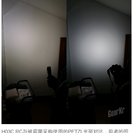
H03C RC与被霉菌采购使用的PETZL光斑对比，前者的照