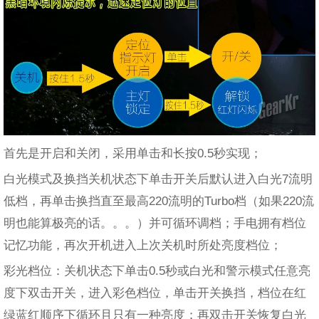
首先是开启和关闭，采用单击和长按0.5秒实现；
白光模式及换挡关机状态下单击开关后默认进入白光7流明
低档，再单击换挡直至最高220流明的Turbo档（如果220流
明也能算极亮的话。。。）并可循环调档；手电拥有档位
记忆功能，再次开机进入上次关机时所处亮度档位；
彩光档位：关机状态下单击0.5秒或白光和警示模式任意亮
度下双击开关，进入彩色档位，单击开关换挡，档位在红
绿蓝红顺序下循环且只有一种亮度；再双击开关恢复白光