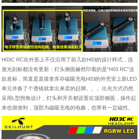
H03C RC在外形上不仅沿用了前几款H03的设计样式，连
激光刻标都没有更新：灯头侧面赫然印着的是“H03 RC”这
款老标，简直是直接拿库存磁吸充电H03的外壳安上新LED
单元并换了个透镜就拿出来卖的赶脚。。。出光方式仍然
采用L型拐角设计，灯头和开关都设置在顶部侧面，操作起
来也很便利，顶部为磁吸充电的电极，也带有一定磁性。