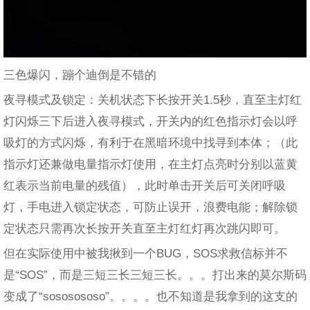
三色爆闪，蹦个迪倒是不错的
夜寻模式及锁定：关机状态下长按开关1.5秒，直至主灯红
灯闪烁三下后进入夜寻模式，开关内的红色指示灯会以呼
吸灯的方式闪烁，有利于在黑暗环境中找寻到本体；（此
指示灯还兼做电量指示灯使用，在主灯点亮时分别以蓝黄
红表示当前电量的残值），此时单击开关后可关闭呼吸
灯，手电进入锁定状态，可防止误开，浪费电能；解除锁
定状态只需再次长按开关直至主灯红灯再次跳闪即可。
但在实际使用中被我揪到一个BUG，SOS求救信标并不
是“SOS”，而是三短三长三短三长。。。打出来的莫尔斯码
变成了“sososososo”。。。。也不知道是我拿到的这支的