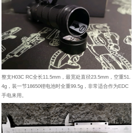
整支H03C RC全长11.5mm，最宽处直径23.5mm，空重51.
4g，装一节18650锂电池时全重99.5g，非常适合作为EDC
手电来用。