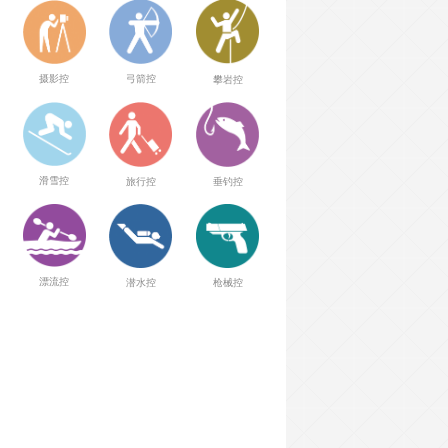
弓箭控
摄影控
攀岩控
滑雪控
旅行控
垂钓控
漂流控
潜水控
枪械控