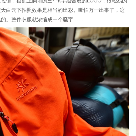
拉链，搭配上胸前的三个K字组合成的LOGO，很轻易的
蓝天白云下拍照效果是相当的出彩。哪怕万一出事了，这
现的。整件衣服就浓缩成一个骚字……