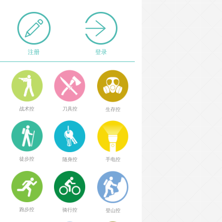
注册
登录
战术控
刀具控
生存控
徒步控
随身控
手电控
跑步控
骑行控
登山控