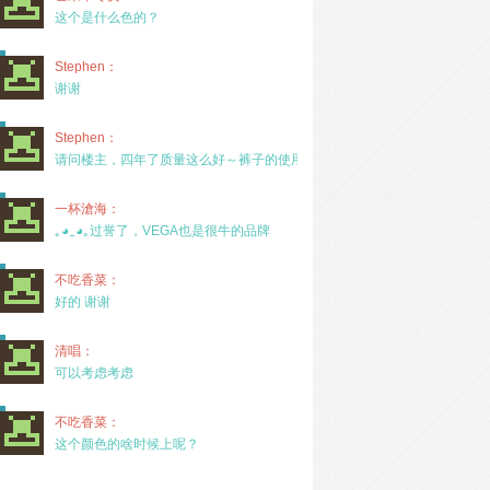
这个是什么色的？
Stephen：
谢谢
Stephen：
请问楼主，四年了质量这么好～裤子的使用率高吗？
一杯滄海：
｡◕‿◕｡过誉了，VEGA也是很牛的品牌
不吃香菜：
好的 谢谢
清唱：
可以考虑考虑
不吃香菜：
这个颜色的啥时候上呢？