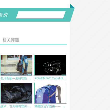
备购
相关评测
包
治百病—麦格霍斯麦格霍斯0496商务托特包评测
P
OWERTAC Cadet Gen Ⅱ 短小精悍EDC
战
术，首先得有双保护你的鞋——Bates GX8血泪测评外观篇
腾
挪跌宕皆自由– — Gregory Maya™ 22背包体验报告