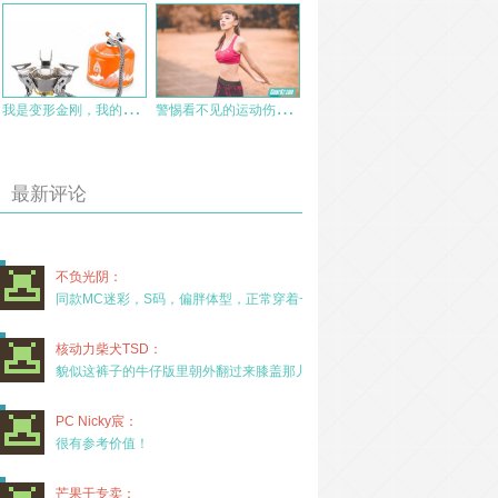
我
是变形金刚，我的名字叫“毅”—-火枫炉头FMS-100 测评
警
惕看不见的运动伤害（女生注意）
最新评论
不负光阴：
同款MC迷彩，S码，偏胖体型，正常穿着一年半，没
核动力柴犬TSD：
貌似这裤子的牛仔版里朝外翻过来膝盖那儿有放护膝的
PC Nicky宸：
很有参考价值！
芒果干专卖：