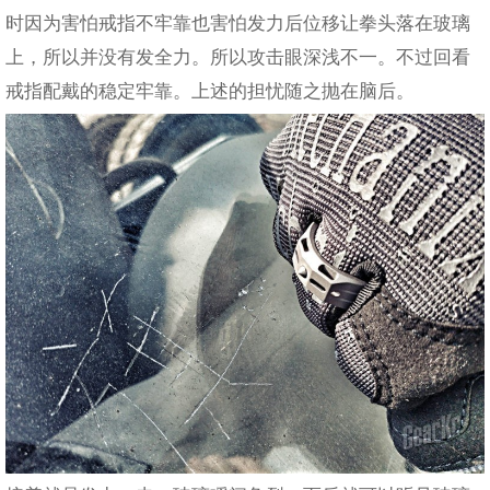
时因为害怕戒指不牢靠也害怕发力后位移让拳头落在玻璃
上，所以并没有发全力。所以攻击眼深浅不一。不过回看
戒指配戴的稳定牢靠。上述的担忧随之抛在脑后。