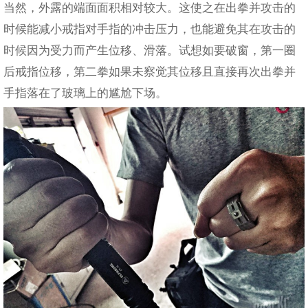
当然，外露的端面面积相对较大。这使之在出拳并攻击的
时候能减小戒指对手指的冲击压力，也能避免其在攻击的
时候因为受力而产生位移、滑落。试想如要破窗，第一圈
后戒指位移，第二拳如果未察觉其位移且直接再次出拳并
手指落在了玻璃上的尴尬下场。