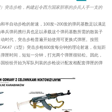
1型）突击步枪，构建起令西方国家胆寒的步兵人手一支的
半自动步枪的射速，100发~200发的弹药基数足以满足
的单兵弹药携行具也足以承载这个弹药基数所需的散装子
自动时代，突击步枪普遍开始使用可更换式弹匣。按照
苏军AK47（1型）突击步枪600发每分钟的理论射速，在短距
换弹匣时间，短短一分钟，打光两个弹匣很轻松。因此，
各国纷纷开始为军队列装的步枪设计配发相配套弹匣的弹