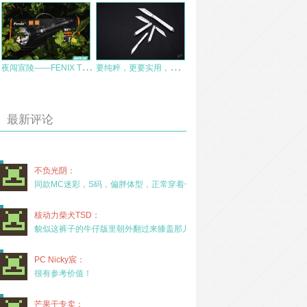
夜
闯宣陵——FENIX TK47UE远近双栖手电测评
要
纯粹，更要实用，还要极简风格——三刃木A系列随身小刀评测
最新评论
不负光阴：
同款MC迷彩，S码，偏胖体型，正常穿着一年半，没
核动力柴犬TSD：
貌似这裤子的牛仔版里朝外翻过来膝盖那儿有放护膝的
PC Nicky宸：
很有参考价值！
芒果干专卖：