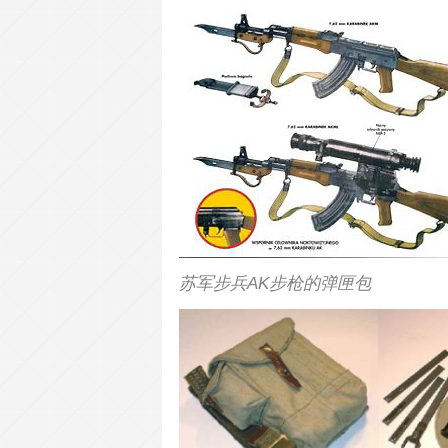
苏军步兵AK步枪的弹匣包