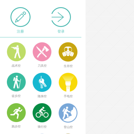
注册
登录
战术控
刀具控
生存控
徒步控
随身控
手电控
跑步控
骑行控
登山控