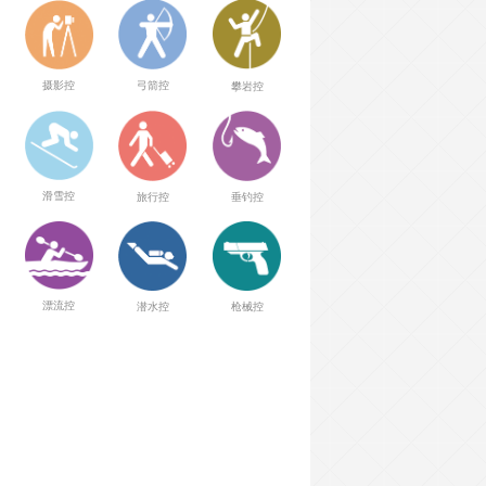
弓箭控
摄影控
攀岩控
滑雪控
旅行控
垂钓控
漂流控
潜水控
枪械控