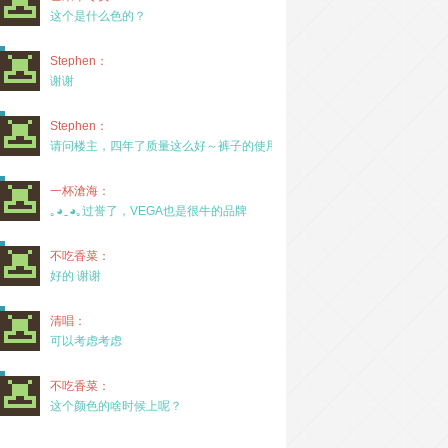
这个是什么色的？
Stephen：
谢谢
Stephen：
请问楼主，四年了质量这么好～裤子的使用率高吗？
一杯滄海：
｡◕‿◕｡过誉了，VEGA也是很牛的品牌
不吃香菜：
好的 谢谢
清唱：
可以考虑考虑
不吃香菜：
这个颜色的啥时候上呢？