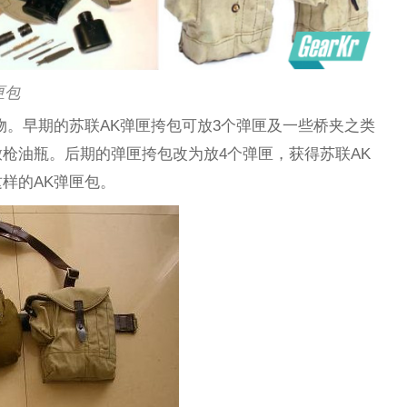
匣包
物。早期的苏联AK弹匣挎包可放3个弹匣及一些桥夹之类
枪油瓶。后期的弹匣挎包改为放4个弹匣，获得苏联AK
样的AK弹匣包。