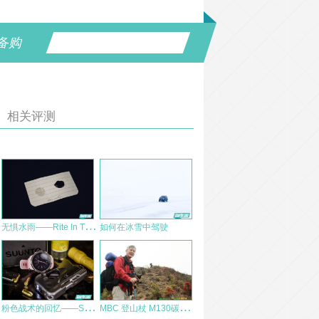
备购
相关评测
无
惧水雨——Rite In The Rain全天候防水笔记本
如何在冰雪中驾驶
粉
色战术的回忆——SUUNTO SPARTAN SPORT简测
M
BC 登山杖 M130碳纤维杖 测评报告