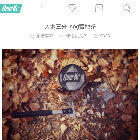
入木三分–sog营地斧
东者善守
评论已关闭
9833