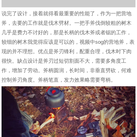
说完了设计，接着就得看最重要的性能了，作为一把营地
斧，去要的工作就是伐木劈材。一把手斧伐倒较粗的树木
几乎是费力不讨好的，那是长柄的伐木斧或者锯的工作，
较细的树木我觉得应该是可以的，视频中sog的营地斧，表
现的并不理想。优点是斧刃锋利，配重合理，伐木时下肉
很快。缺点设计是斧刃过短切割面不大，需要多角度工
作，增加了劳动。斧柄圆润，长时间，非垂直劈砍，何难
控制斧刃角度。斧柄笔直，发力效果略需要弯柄。