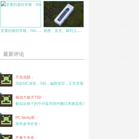
变
重的最轻军靴：Nike SFB二代轻型靴体验
易
携、直充、麻利儿快！Olight i5R EOS EDC小筒赏玩
最新评论
不负光阴：
同款MC迷彩，S码，偏胖体型，正常穿着一年半，没
核动力柴犬TSD：
貌似这裤子的牛仔版里朝外翻过来膝盖那儿有放护膝的
PC Nicky宸：
很有参考价值！
芒果干专卖：