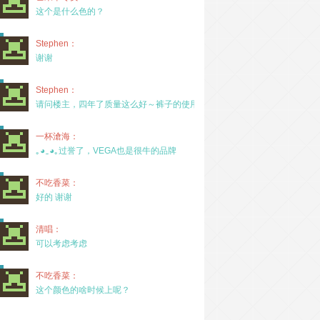
这个是什么色的？
Stephen：
谢谢
Stephen：
请问楼主，四年了质量这么好～裤子的使用率高吗？
一杯滄海：
｡◕‿◕｡过誉了，VEGA也是很牛的品牌
不吃香菜：
好的 谢谢
清唱：
可以考虑考虑
不吃香菜：
这个颜色的啥时候上呢？