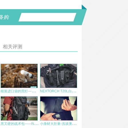
备购
相关评测
能
装进口袋的营灯——NEXTORCH UL360 评测
N
EXTORCH T20L白激光战术手电使用感受
黑
又硬的战术包——NITECORE奈特科尔MP25背包测评
小
身材大肚量-浅谈澳洲Bellroy防水钱包初体验