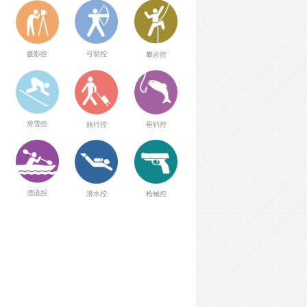
弓箭控
摄影控
攀岩控
滑雪控
旅行控
垂钓控
漂流控
潜水控
枪械控