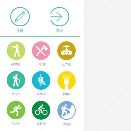
注册
登录
战术控
刀具控
生存控
徒步控
随身控
手电控
跑步控
骑行控
登山控