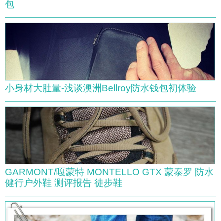
包
小身材大肚量-浅谈澳洲Bellroy防水钱包初体验
GARMONT/嘎蒙特 MONTELLO GTX 蒙泰罗 防水
健行户外鞋 测评报告 徒步鞋