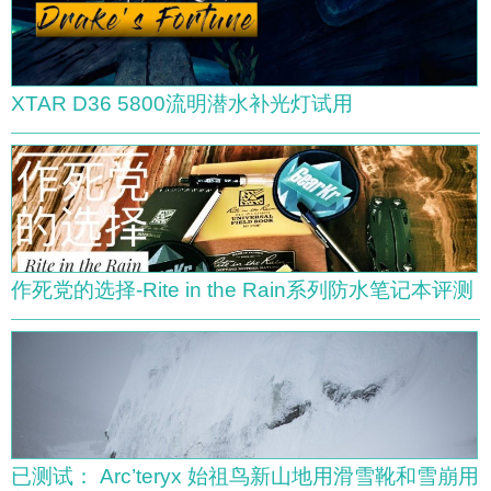
XTAR D36 5800流明潜水补光灯试用
作死党的选择-Rite in the Rain系列防水笔记本评测
已测试： Arc’teryx 始祖鸟新山地用滑雪靴和雪崩用