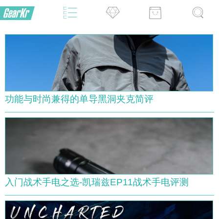
功能与时尚兼得的单导黑洞夹克简评
入门战术手电之选-凯瑞兹EP11战术手电评测