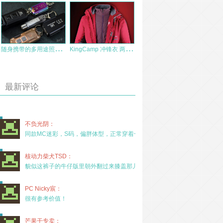
随
身携带的多用途照明工具：奈特科尔钥匙灯TIKI
K
ingCamp 冲锋衣 两件套 软壳内胆 KW9044-KW9045 评测
最新评论
不负光阴：
同款MC迷彩，S码，偏胖体型，正常穿着一年半，没
核动力柴犬TSD：
貌似这裤子的牛仔版里朝外翻过来膝盖那儿有放护膝的
PC Nicky宸：
很有参考价值！
芒果干专卖：