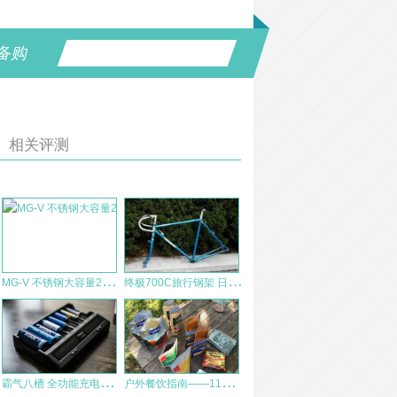
备购
相关评测
M
G-V 不锈钢大容量24H保温水壶可保冷 户外运动广口水壶 测评报告
终
极700C旅行钢架 日本手工制作
霸
气八槽 全功能充电电池解决方案—XTAR VC8
户
外餐饮指南——11项户外餐食测评