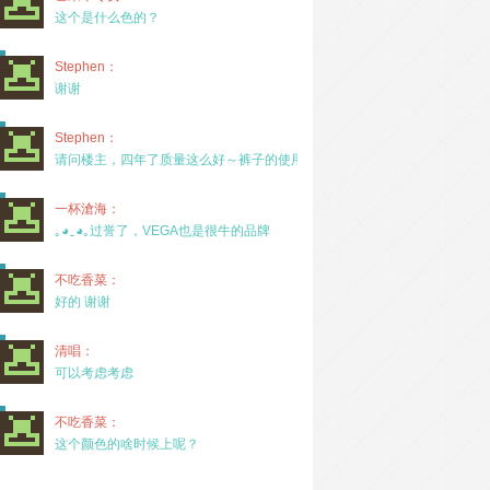
这个是什么色的？
Stephen：
谢谢
Stephen：
请问楼主，四年了质量这么好～裤子的使用率高吗？
一杯滄海：
｡◕‿◕｡过誉了，VEGA也是很牛的品牌
不吃香菜：
好的 谢谢
清唱：
可以考虑考虑
不吃香菜：
这个颜色的啥时候上呢？