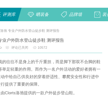
评测库
晒装备
品牌墙
装
S/洛弛 专业户外防水登山徒步鞋 测评报告
弛 专业户外防水登山徒步鞋 测评报告
r
评论已关闭
10572
伐的往往不是身上的千斤重担，而是脚下那双不合脚的鞋
等举足轻重的作用。而作为一名户外活动的爱好者拥有一
运动中给自己供良好的穿着舒适性、攀爬安全性和行进中
进行提供了重要的保障。
Clorts洛弛提供的一款户外徒步登山鞋。