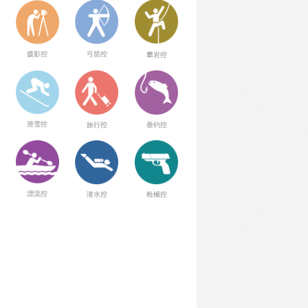
弓箭控
摄影控
攀岩控
滑雪控
旅行控
垂钓控
漂流控
潜水控
枪械控