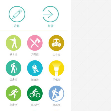
注册
登录
战术控
刀具控
生存控
徒步控
随身控
手电控
跑步控
骑行控
登山控