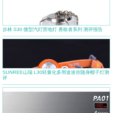
步林 S30 微型汽灯营地灯 勇敢者系列 测评报告
SUNREE山瑞 L30轻量化多用途迷你随身帽子灯测
评