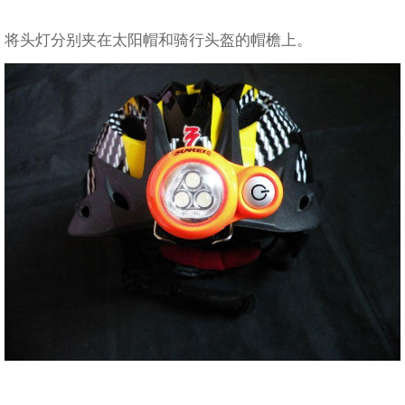
将头灯分别夹在太阳帽和骑行头盔的帽檐上。