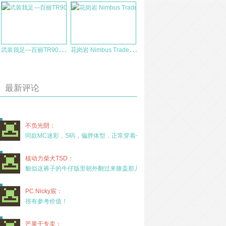
武
装我足—百丽TR900丛林靴测评
花
岗岩 Nimbus Trade（光环追踪）背包
最新评论
不负光阴：
同款MC迷彩，S码，偏胖体型，正常穿着一年半，没
核动力柴犬TSD：
貌似这裤子的牛仔版里朝外翻过来膝盖那儿有放护膝的
PC Nicky宸：
很有参考价值！
芒果干专卖：