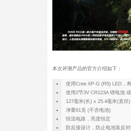
本次评测产品的官方介绍如下：
使用Cree XP-G (R5) LED
使用2节3V CR123A 锂电池 
127毫米(长) x 25.4毫米(直径)
净重61克 (不含电池)
恒流电路，亮度恒定
防反接设计，防止电池装反对