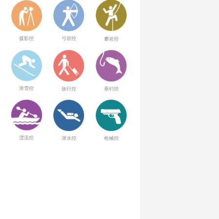
弓箭控
摄影控
攀岩控
滑雪控
旅行控
垂钓控
漂流控
潜水控
枪械控