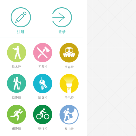
注册
登录
战术控
刀具控
生存控
徒步控
随身控
手电控
跑步控
骑行控
登山控