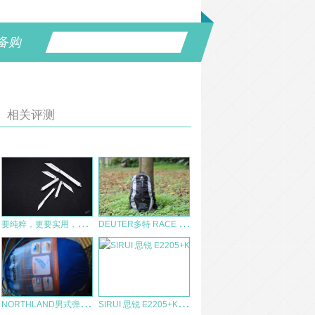
备购
相关评测
要
纯粹，更要实用，还要极简风格——三刃木A系列随身小刀评测
D
EUTER多特 RACE X 骑行背包测评 32019
N
ORTHLAND男式弹力蝉翼外套测评报告
S
IRUI 思锐 E2205+K20X 碳纤维三脚架 简评