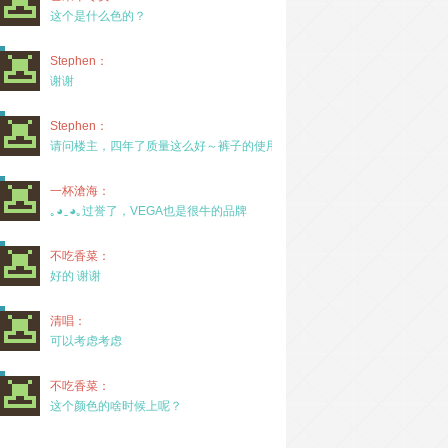
这个是什么色的？
Stephen：
谢谢
Stephen：
请问楼主，四年了质量这么好～裤子的使用率高吗？
一杯滄海：
｡◕‿◕｡过誉了，VEGA也是很牛的品牌
不吃香菜：
好的 谢谢
清唱：
可以考虑考虑
不吃香菜：
这个颜色的啥时候上呢？