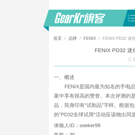
首页
/
品牌
/
FENIX
/
FENIX PD3
FENIX PD3
G
一、概述
FENIX是国内最为知名的手电
家中享有很高的赞誉。本次评测的是F
品，筒身印有“试制品”字样。根据包
的”PD32全球试用“活动应该物出同
体验人ID：seeker99
年龄：30