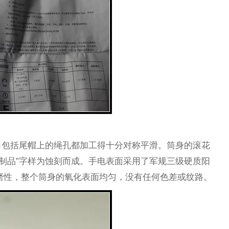
角包括尾帽上的绳孔都加工得十分对称平滑。筒身的滚花
样和“试制品”字样为蚀刻而成。手电表面采用了军规三级硬质阳
的抗磨性，整个筒身的氧化表面均匀，没有任何色差或纹路。