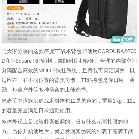
与大家分享的这款塔虎TT战术背包12使用CORDURA®700
D和T-Square RIP面料，兼顾耐用和轻便。合理的内部空间
分隔配合高效的MOLLE快挂系统，且背包可灵活调整，以
适应左、右不同位置的背负习惯，TT斜挎包是你日用、通
勤、短途户外等多种场合的上佳选择。
笔者手中这款塔虎战术斜挎包12是黑色的，重量1Kg，12L
的容量完全满足日常通勤使用。
整体外观上是比较朴素低调的，没有什么花哨扎眼的地
方。当你开始使用后，就会发现其伪装的外表下充满了战