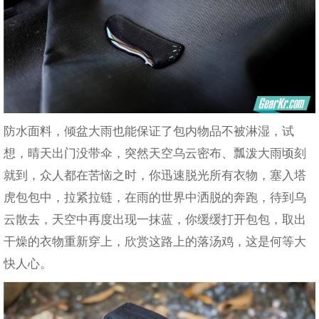
防水面料，倾盆大雨也能保证了包内物品不被淋湿，试
想，晴天出门没带伞，突然天空乌云密布、瓢泼大雨顷刻
就到，众人都在苦恼之时，你迅速脱光所有衣物，塞入塔
虎包包中，拉紧拉链，在雨的世界中洒脱的奔跑，待到乌
云散去，天空中再度出现一抹蓝，你缓缓打开包包，取出
干燥的衣物重新穿上，欣赏这路上的落汤鸡，这是何等大
快人心。