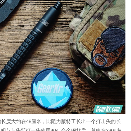
后长度大约在48厘米，比阻力版特工长出一个打击头的长
节与头部打击头使用4041合金钢材质，总中在230g左