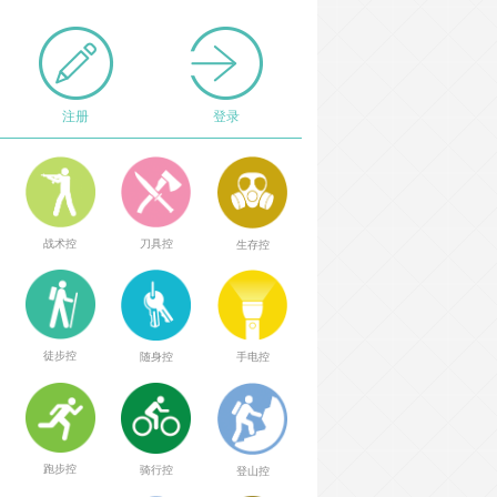
注册
登录
战术控
刀具控
生存控
徒步控
随身控
手电控
跑步控
骑行控
登山控