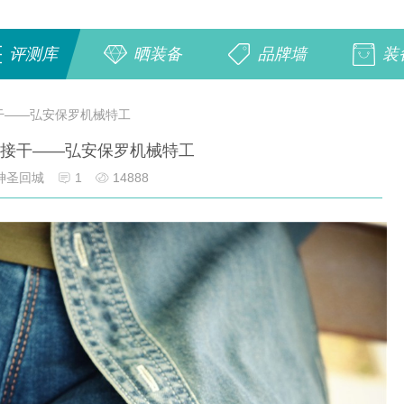
评测库
晒装备
品牌墙
装
干——弘安保罗机械特工
直接干——弘安保罗机械特工
神圣回城
1
14888