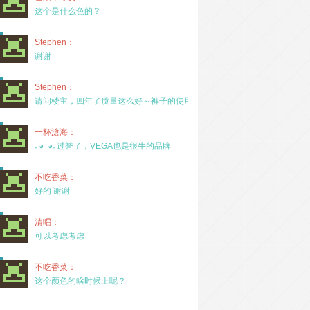
这个是什么色的？
Stephen：
谢谢
Stephen：
请问楼主，四年了质量这么好～裤子的使用率高吗？
一杯滄海：
｡◕‿◕｡过誉了，VEGA也是很牛的品牌
不吃香菜：
好的 谢谢
清唱：
可以考虑考虑
不吃香菜：
这个颜色的啥时候上呢？