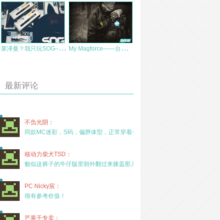
莱
泽曼？我只玩SOG–Baton Q1Q2笔类组合工具联评
M
y Magforce——台马高弹增压软壳试用报告
最新评论
不负光阴：
同款MC迷彩，S码，偏胖体型，正常穿着一年半，没
核动力柴犬TSD：
貌似这裤子的牛仔版里朝外翻过来膝盖那儿有放护膝的
PC Nicky宸：
很有参考价值！
芒果干专卖：