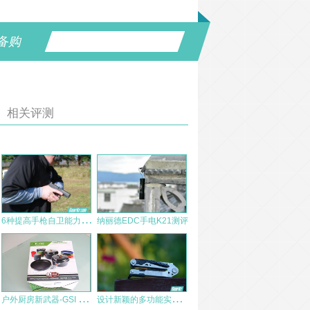
备购
相关评测
6
种提高手枪自卫能力的训练方法
纳丽德EDC手电K21测评
户
外厨房新武器-GSI nform Camping Cooksystem
设
计新颖的多功能实用帮手 — 戈博Gerber多功能甩钳30-001194简评