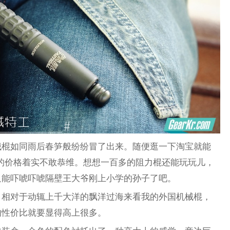
械棍如同雨后春笋般纷纷冒了出来。随便逛一下淘宝就能
*的价格着实不敢恭维。想想一百多的阻力棍还能玩玩儿，
只能吓唬吓唬隔壁王大爷刚上小学的孙子了吧。
，相对于动辄上千大洋的飘洋过海来看我的外国机械棍，
的性价比就要显得高上很多。