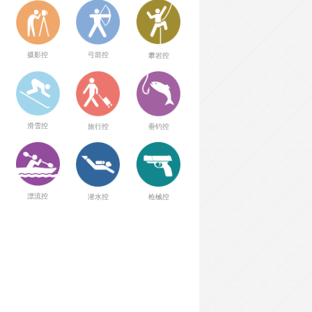
弓箭控
摄影控
攀岩控
滑雪控
旅行控
垂钓控
漂流控
潜水控
枪械控