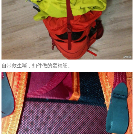
自带救生哨，扣件做的蛮精细。