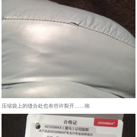
压缩袋上的缝合处也有些许裂开……唉