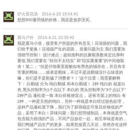
驴火蛋花汤
2014-4-20 19:54 #1
想想800蓬羽绒的价格，我还是放弃没买。
翼马户外
2014-4-21 10:39 #2
我是翼马小张，接受客户所提的所有意见！压缩袋的问题，我
们给予更换！压缩袋产生的原因， 质量问题为主 我们需要加
强细节控制！ 设计难点：超轻面料的抗撕裂系数肯定比厚料
要低 我们需要在 “轻但不太结实” 和“结实重量重”的中间做取
舍！第二： “但是仔细看里面貌似有黑色的绒存在，并且有非
常重的鸭味……或者是鹅味，不过不是说鹅绒没什么味道的
嘛，你们是不是欺骗了消费者？！”这个位置：我需要解释
下： 白鹅绒 分为 纯白鹅绒 和本白鹅绒！ 2种 纯白的 就是白
色 黑头控制率为1个点以下 本白的 黑头控制率为“3个点以下”
2种产品 蓬松度一致 本白价格便宜点， 还有市面上的纯白 有
2种，一种是天然的纯白，另外一种就是本白经过脱色处理，
这种产品蓬松度下降，我们为了获得稳定可靠且价格低的产
品，采用了本白！异味问题：我们想羽绒制品，本身就是空气
包含能力很强的产品，不同产品放在一起，相互串味是有的，
我们鸭绒产品生产的更多，如果您放置几天后，依然存在这样