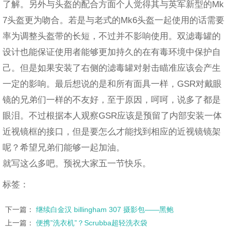
了解。另外与头盔的配合方面个人觉得其与英军新型的Mk
7头盔更为吻合。若是与老式的Mk6头盔一起使用的话需要
率为调整头盔带的长短，不过并不影响使用。双滤毒罐的
设计也能保证使用者能够更加持久的在有毒环境中保护自
己。但是如果安装了右侧的滤毒罐对射击瞄准应该会产生
一定的影响。最后想说的是和所有面具一样，GSR对戴眼
镜的兄弟们一样的不友好，至于原因，呵呵，说多了都是
眼泪。不过根据本人观察GSR应该是预留了内部安装一体
近视镜框的接口，但是要怎么才能找到相应的近视镜镜架
呢？希望兄弟们能够一起加油。
就写这么多吧。预祝大家五一节快乐。
标签：
下一篇：
继续白金汉 billingham 307 摄影包——黑鲍
上一篇：
便携”洗衣机”？Scrubba超轻洗衣袋