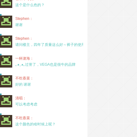
这个是什么色的？
Stephen：
谢谢
Stephen：
请问楼主，四年了质量这么好～裤子的使用率高吗？
一杯滄海：
｡◕‿◕｡过誉了，VEGA也是很牛的品牌
不吃香菜：
好的 谢谢
清唱：
可以考虑考虑
不吃香菜：
这个颜色的啥时候上呢？