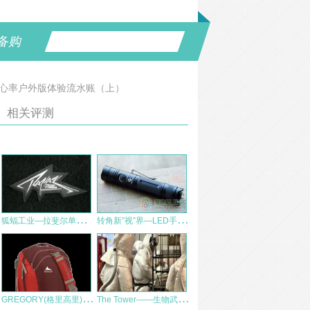
备购
极速光电心率户外版体验流水账（上）
相关评测
狐
蝠工业—拉斐尔单肩包 初步印象
转
角新”视”界—LED手电ROFIS JR20详细评测
G
REGORY(格里高里) 拉杆箱 Cache 22 旅行包 测评报告
T
he Tower——生物武器会是恐怖分子的心头好吗？