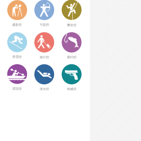
弓箭控
摄影控
攀岩控
滑雪控
旅行控
垂钓控
漂流控
潜水控
枪械控