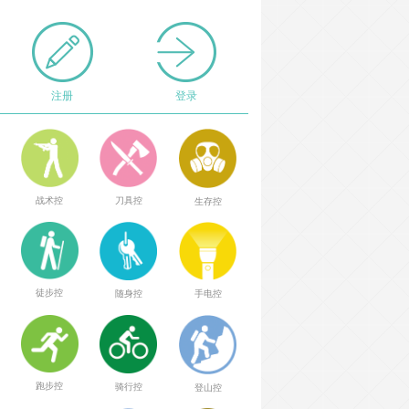
注册
登录
战术控
刀具控
生存控
徒步控
随身控
手电控
跑步控
骑行控
登山控