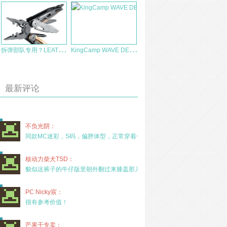
拆
弹部队专用？LEATHERMAN 莱泽曼 EOD MUT MILITARY MULTI-TOOL 850031 多功能工具钳
K
ingCamp WAVE DELUX 防潮垫体验报告
最新评论
不负光阴：
同款MC迷彩，S码，偏胖体型，正常穿着一年半，没
核动力柴犬TSD：
貌似这裤子的牛仔版里朝外翻过来膝盖那儿有放护膝的
PC Nicky宸：
很有参考价值！
芒果干专卖：